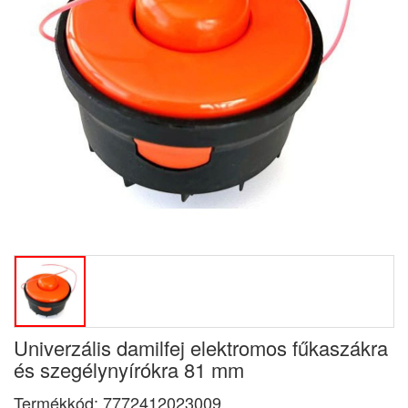
Univerzális damilfej elektromos fűkaszákra
és szegélynyírókra 81 mm
Termékkód:
7772412023009