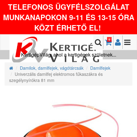
TELEFONOS ÜGYFÉLSZOLGÁLAT
MUNKANAPOKON 9-11 ÉS 13-15 ÓRA
KÖZT ÉRHETŐ EL!
0
KertigépVilág, ahol a kertigépek születnek...
Damilok, damilfejek, vágótárcsák
Damilfejek
Univerzális damilfej elektromos fűkaszákra és
szegélynyírókra 81 mm