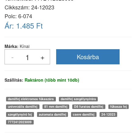
Cikkszám:
24-12023
Polc: 6-074
Ár:
1.485 Ft
Márka:
Kínai
Szállítás:
Raktáron (több mint 10db)
damilfej elektromos fűkaszára
damilfej szegélynyíróra
univerzális damilfej
81 mm damilfej
D8 furatos damilfej
fűkasza fej
szegélynyíró fej
automata damilfej
csere damilfej
24-12023
7772412023009