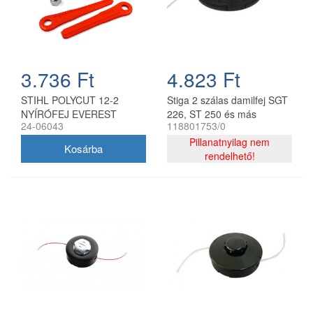
3.736 Ft
4.823 Ft
STIHL POLYCUT 12-2
Stiga 2 szálas damilfej SGT
NYÍRÓFEJ EVEREST
226, ST 250 és más
24-06043
118801753/0
modellekhez 118801753/0
Pillanatnyilag nem
rendelhető!