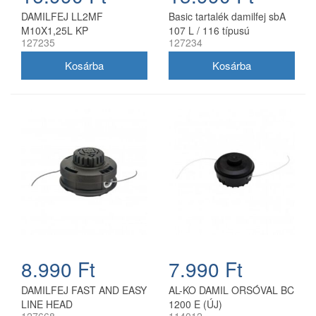
DAMILFEJ LL2MF
Basic tartalék damilfej sbA
M10X1,25L KP
107 L / 116 típusú
127235
127234
benzinmotoros fűkaszákhoz
8.990 Ft
7.990 Ft
DAMILFEJ FAST AND EASY
AL-KO DAMIL ORSÓVAL BC
LINE HEAD
1200 E (ÚJ)
127668
114012