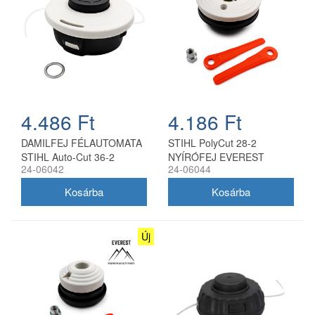
4.486 Ft
4.186 Ft
DAMILFEJ FÉLAUTOMATA
STIHL PolyCut 28-2
STIHL Auto-Cut 36-2
NYÍRÓFEJ EVEREST
24-06042
24-06044
10x1.0Z EVEREST
Új