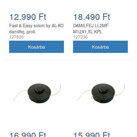
12.990 Ft
18.490 Ft
Fast & Easy solo® by AL-KO
DAMILFEJ LL2MF
damilfej, profi
M12X1,5L KPL
127620
127236
16.990 Ft
15.990 Ft