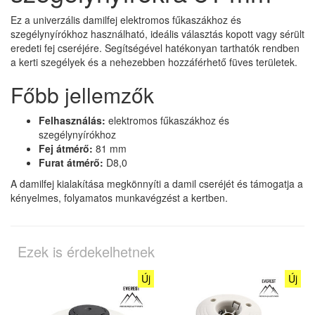
Ez a univerzális damilfej elektromos fűkaszákhoz és
szegélynyírókhoz használható, ideális választás kopott vagy sérült
eredeti fej cseréjére. Segítségével hatékonyan tarthatók rendben
a kerti szegélyek és a nehezebben hozzáférhető füves területek.
Főbb jellemzők
Felhasználás:
elektromos fűkaszákhoz és
szegélynyírókhoz
Fej átmérő:
81 mm
Furat átmérő:
D8,0
A damilfej kialakítása megkönnyíti a damil cseréjét és támogatja a
kényelmes, folyamatos munkavégzést a kertben.
Ezek is érdekelhetnek
Új
Új