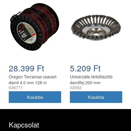
28.399 Ft
5.209 Ft
Oregon Terramax csavart
Univerzális térkőtisztító
damil 4.0 mm 128 m
damilfej 200 mm
636771
02582
utángyártott, 25 mm belső
átmérő
Kapcsolat