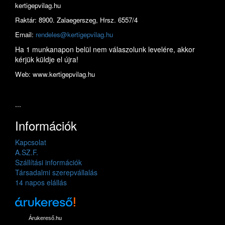
kertigepvilag.hu
Raktár: 8900. Zalaegerszeg, Hrsz. 6557/4
Email:
rendeles@kertigepvilag.hu
Ha 1 munkanapon belül nem válaszolunk levelére, akkor
kérjük küldje el újra!
Web: www.kertigepvilag.hu
...
Információk
Kapcsolat
A.SZ.F.
Szállítási információk
Társadalmi szerepvállalás
14 napos elállás
Árukereső.hu