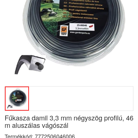
Fűkasza damil 3,3 mm négyszög profilú, 46
m aluszálas vágószál
Termékkód:
7772506046006