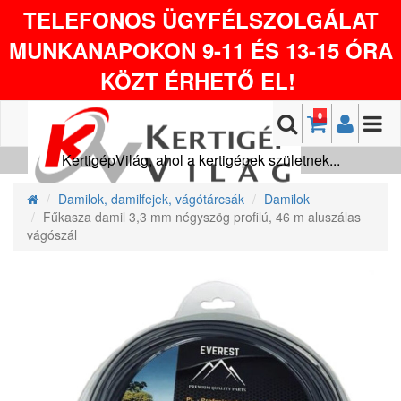
TELEFONOS ÜGYFÉLSZOLGÁLAT
MUNKANAPOKON 9-11 ÉS 13-15 ÓRA
KÖZT ÉRHETŐ EL!
0
KertigépVilág, ahol a kertigépek születnek...
Damilok, damilfejek, vágótárcsák
Damilok
Fűkasza damil 3,3 mm négyszög profilú, 46 m aluszálas
vágószál