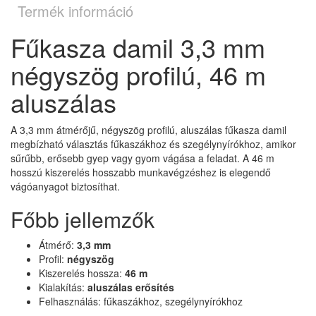
Termék információ
Fűkasza damil 3,3 mm
négyszög profilú, 46 m
aluszálas
A 3,3 mm átmérőjű, négyszög profilú, aluszálas fűkasza damil
megbízható választás fűkaszákhoz és szegélynyírókhoz, amikor
sűrűbb, erősebb gyep vagy gyom vágása a feladat. A 46 m
hosszú kiszerelés hosszabb munkavégzéshez is elegendő
vágóanyagot biztosíthat.
Főbb jellemzők
Átmérő:
3,3 mm
Profil:
négyszög
Kiszerelés hossza:
46 m
Kialakítás:
aluszálas erősítés
Felhasználás: fűkaszákhoz, szegélynyírókhoz