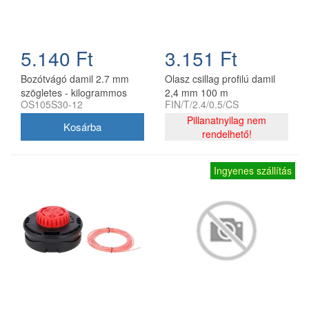
5.140 Ft
3.151 Ft
Bozótvágó damil 2.7 mm
Olasz csillag profilú damil
szögletes - kilogrammos
2,4 mm 100 m
OS105S30-12
FIN/T/2.4/0.5/CS
kiszerelés
Pillanatnyilag nem
rendelhető!
Ingyenes szállítás