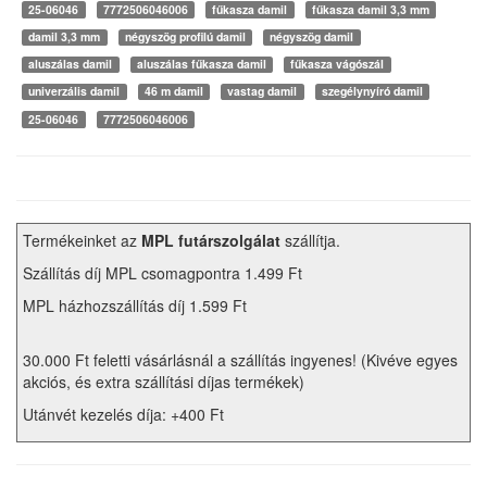
25-06046
7772506046006
fűkasza damil
fűkasza damil 3,3 mm
damil 3,3 mm
négyszög profilú damil
négyszög damil
aluszálas damil
aluszálas fűkasza damil
fűkasza vágószál
univerzális damil
46 m damil
vastag damil
szegélynyíró damil
25-06046
7772506046006
Termékeinket az
MPL futárszolgálat
szállítja.
Szállítás díj MPL csomagpontra 1.499 Ft
MPL házhozszállítás díj 1.599 Ft
30.000 Ft feletti vásárlásnál a szállítás ingyenes! (Kivéve egyes
akciós, és extra szállítási díjas termékek)
Utánvét kezelés díja: +400 Ft