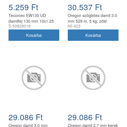
5.259 Ft
30.537 Ft
Tecomec EW130 UD
Oregon szögletes damil 3.0
damilfej 130 mm 10x1.25
mm 529 m, 5 kg, zöld
S-50829018
69-423
balos belső menettel
gyorsfűzős
29.086 Ft
29.086 Ft
Oregon damil 3.0 mm
Oregon damil 2,7 mm kerek