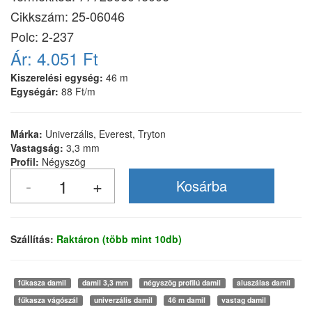
Cikkszám:
25-06046
Polc: 2-237
Ár:
4.051 Ft
Kiszerelési egység:
46 m
Egységár:
88 Ft/m
Márka:
Univerzális, Everest, Tryton
Vastagság:
3,3 mm
Profil:
Négyszög
Szállítás:
Raktáron (több mint 10db)
fűkasza damil
damil 3,3 mm
négyszög profilú damil
aluszálas damil
fűkasza vágószál
univerzális damil
46 m damil
vastag damil