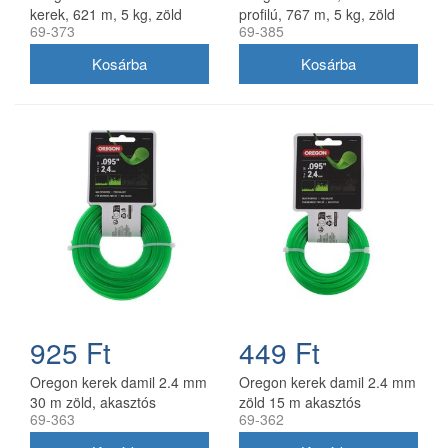
kerek, 621 m, 5 kg, zöld
profilú, 767 m, 5 kg, zöld
69-373
69-385
925 Ft
449 Ft
Oregon kerek damil 2.4 mm
Oregon kerek damil 2.4 mm
30 m zöld, akasztós
zöld 15 m akasztós
69-363
69-362
kiszerelés
kiszerelésben