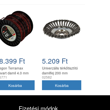
8.399 Ft
5.209 Ft
egon Terramax
Univerzális térkőtisztító
avart damil 4.0 mm
damilfej 200 mm
6771
02582
8 m
utángyártott, 25 mm
belső átmérő
Fizetési módok