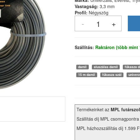
Márka:
Univerzális, Everest, Try
Vastagság:
3,3 mm
Profil:
Négyszög
Szállítás:
Raktáron (több mint
damil
aluszálas damil
fűkasza d
15 m damil
fűkasza szál
univerz
Termékeinket az
MPL futárszol
Szállítás díj MPL csomagpontra
MPL házhozszállítás díj 1.599 F