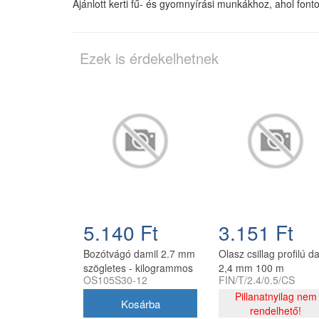
Ajánlott kerti fű- és gyomnyírási munkákhoz, ahol fon
Ezek is érdekelhetnek
5.140 Ft
3.151 Ft
Bozótvágó damil 2.7 mm
Olasz csillag profilú d
szögletes - kilogrammos
2,4 mm 100 m
OS105S30-12
FIN/T/2.4/0.5/CS
kiszerelés
Pillanatnyilag nem
rendelhető!