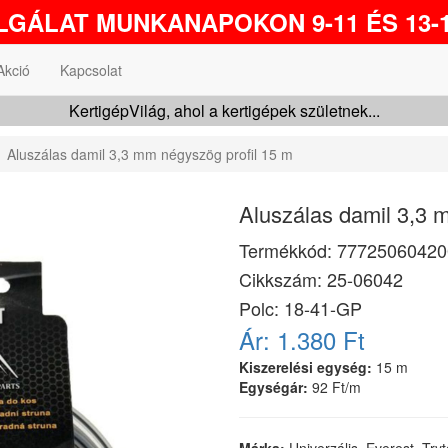
GÁLAT MUNKANAPOKON 9-11 ÉS 13-1
Akció
Kapcsolat
KertigépVilág, ahol a kertigépek születnek...
Aluszálas damil 3,3 mm négyszög profil 15 m
Aluszálas damil 3,3 
Termékkód:
77725060420
Cikkszám:
25-06042
Polc: 18-41-GP
Ár:
1.380 Ft
Kiszerelési egység:
15 m
Egységár:
92 Ft/m