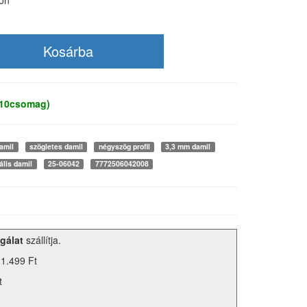
ton
 10csomag)
amil
szögletes damil
négyszög profil
3,3 mm damil
ális damil
25-06042
7772506042008
gálat
szállítja.
 1.499 Ft
t