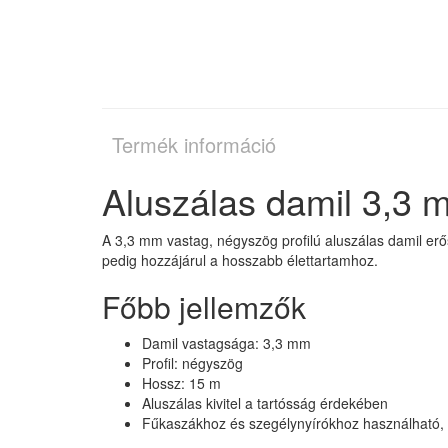
Termék információ
Aluszálas damil 3,3 
A 3,3 mm vastag, négyszög profilú aluszálas damil erős
pedig hozzájárul a hosszabb élettartamhoz.
Főbb jellemzők
Damil vastagsága: 3,3 mm
Profil: négyszög
Hossz: 15 m
Aluszálas kivitel a tartósság érdekében
Fűkaszákhoz és szegélynyírókhoz használható, tö