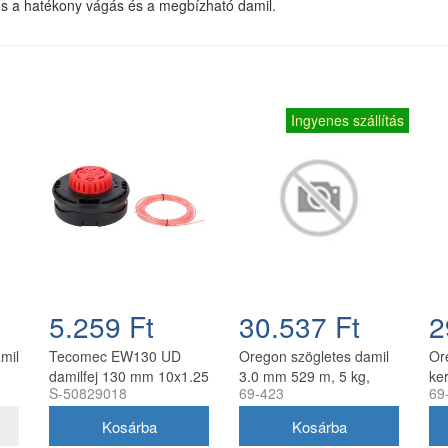
tos a hatékony vágás és a megbízható damil.
Ingyenes szállítás
5.259 Ft
30.537 Ft
2
amil
Tecomec EW130 UD
Oregon szögletes damil
Or
damilfej 130 mm 10x1.25
3.0 mm 529 m, 5 kg,
ker
S-50829018
69-423
69
balos belső menettel
zöld
gyorsfűzős