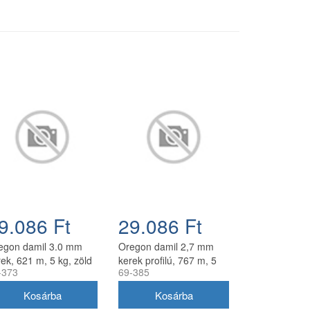
9.086 Ft
29.086 Ft
egon damil 3.0 mm
Oregon damil 2,7 mm
ek, 621 m, 5 kg, zöld
kerek profilú, 767 m, 5
-373
69-385
kg, zöld