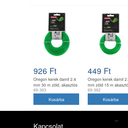
926 Ft
449 Ft
Oregon kerek damil 2.4
Oregon kerek damil 2
mm 30 m zöld, akasztós
mm zöld 15 m akaszt
69-363
69-362
kiszerelés
kiszerelésben
...
Kapcsolat