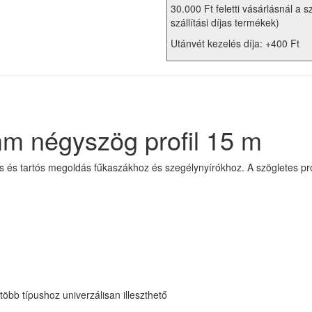
30.000 Ft feletti vásárlásnál a s
szállítási díjas termékek)
Utánvét kezelés díja: +400 Ft
mm négyszög profil 15 m
 és tartós megoldás fűkaszákhoz és szegélynyírókhoz. A szögletes profi
bb típushoz univerzálisan illeszthető