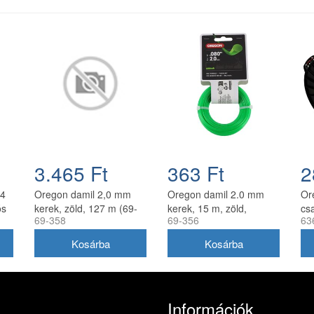
3.465 Ft
363 Ft
2
.4
Oregon damil 2,0 mm
Oregon damil 2.0 mm
Or
ós
kerek, zöld, 127 m (69-
kerek, 15 m, zöld,
cs
69-358
69-356
63
358)
akasztós kiszerelés
12
Információk