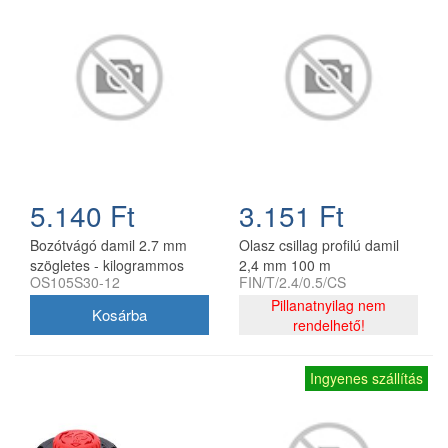
5.140 Ft
3.151 Ft
Bozótvágó damil 2.7 mm
Olasz csillag profilú damil
szögletes - kilogrammos
2,4 mm 100 m
OS105S30-12
FIN/T/2.4/0.5/CS
kiszerelés
Pillanatnyilag nem
rendelhető!
Ingyenes szállítás