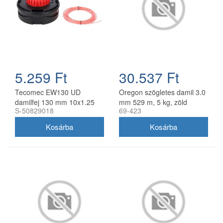
5.259 Ft
30.537 Ft
Tecomec EW130 UD
Oregon szögletes damil 3.0
damilfej 130 mm 10x1.25
mm 529 m, 5 kg, zöld
S-50829018
69-423
balos belső menettel
gyorsfűzős