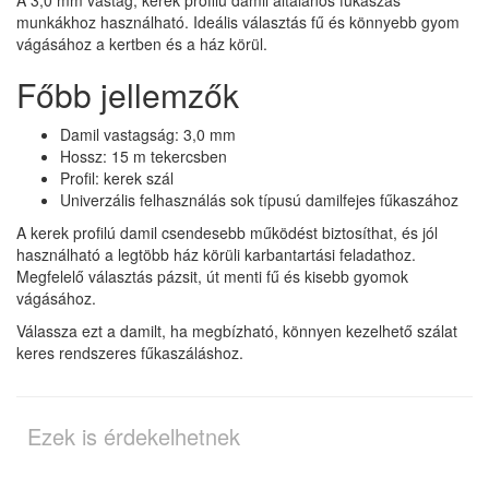
munkákhoz használható. Ideális választás fű és könnyebb gyom
vágásához a kertben és a ház körül.
Főbb jellemzők
Damil vastagság: 3,0 mm
Hossz: 15 m tekercsben
Profil: kerek szál
Univerzális felhasználás sok típusú damilfejes fűkaszához
A kerek profilú damil csendesebb működést biztosíthat, és jól
használható a legtöbb ház körüli karbantartási feladathoz.
Megfelelő választás pázsit, út menti fű és kisebb gyomok
vágásához.
Válassza ezt a damilt, ha megbízható, könnyen kezelhető szálat
keres rendszeres fűkaszáláshoz.
Ezek is érdekelhetnek