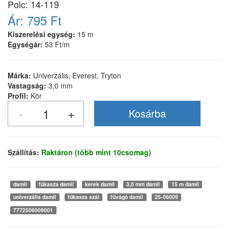
Polc: 14-119
Ár:
795 Ft
Kiszerelési egység:
15 m
Egységár:
53 Ft/m
Márka:
Univerzális, Everest, Tryton
Vastagság:
3,0 mm
Profil:
Kör
Szállítás:
Raktáron (több mint 10csomag)
damil
fűkasza damil
kerek damil
3,0 mm damil
15 m damil
univerzális damil
fűkasza szál
fűvágó damil
25-06009
7772506009001