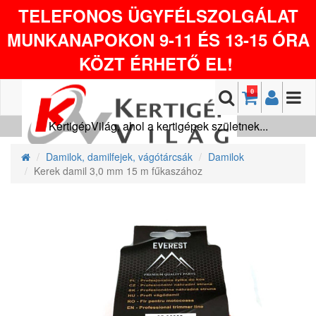
TELEFONOS ÜGYFÉLSZOLGÁLAT
MUNKANAPOKON 9-11 ÉS 13-15 ÓRA
KÖZT ÉRHETŐ EL!
0
KertigépVilág, ahol a kertigépek születnek...
Damilok, damilfejek, vágótárcsák
Damilok
Kerek damil 3,0 mm 15 m fűkaszához