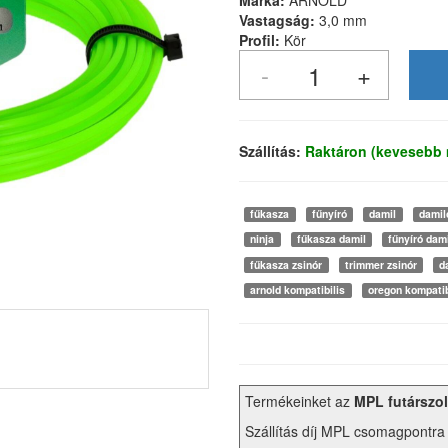
Márka:
ARNOLD
Vastagság:
3,0 mm
Profil:
Kör
Szállítás:
Raktáron (kevesebb 
fűkasza
fűnyíró
damil
damil
ninja
fűkasza damil
fűnyíró dam
fűkasza zsinór
trimmer zsinór
d
arnold kompatibilis
oregon kompatib
Termékeinket az
MPL futárszol
Szállítás díj MPL csomagpontra