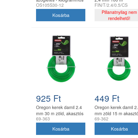
OS105S30-12
FIN/T/2.4/0.5/CS
kiszerelés
Pillanatnyilag nem
rendelhető!
925 Ft
449 Ft
Oregon kerek damil 2.4
Oregon kerek damil 2
mm 30 m zöld, akasztós
mm zöld 15 m akaszt
69-363
69-362
kiszerelés
kiszerelésben