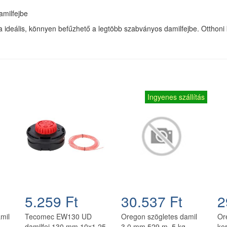
amilfejbe
okra ideális, könnyen befűzhető a legtöbb szabványos damilfejbe. Ottho
Ingyenes szállítás
5.259 Ft
30.537 Ft
2
amil
Tecomec EW130 UD
Oregon szögletes damil
Or
damilfej 130 mm 10x1.25
3.0 mm 529 m, 5 kg,
ker