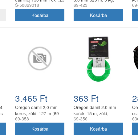
S-50829018
69-423
69
balos belső menettel
zöld
gyorsfűzős
3.465 Ft
363 Ft
2
.4
Oregon damil 2,0 mm
Oregon damil 2.0 mm
Or
ós
kerek, zöld, 127 m (69-
kerek, 15 m, zöld,
cs
69-358
69-356
63
358)
akasztós kiszerelés
12