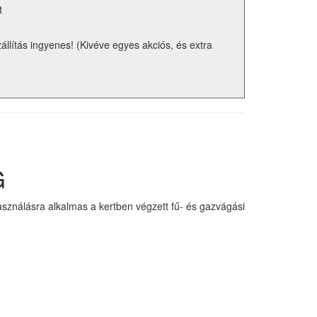
t
zállítás ingyenes! (Kivéve egyes akciós, és extra
G
asználásra alkalmas a kertben végzett fű- és gazvágási