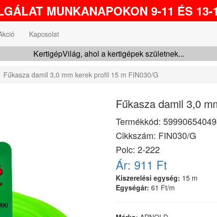
GÁLAT MUNKANAPOKON 9-11 ÉS 13-1
Akció
Kapcsolat
KertigépVilág, ahol a kertigépek születnek...
Fűkasza damil 3,0 mm kerek profil 15 m FIN030/G
Fűkasza damil 3,0 mm
Termékkód:
59990654049
Cikkszám:
FIN030/G
Polc: 2-222
Ár:
911 Ft
Kiszerelési egység:
15 m
Egységár:
61 Ft/m