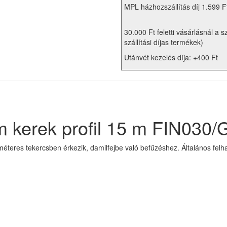
MPL házhozszállítás díj 1.599 F
30.000 Ft feletti vásárlásnál a s
szállítási díjas termékek)
Utánvét kezelés díja: +400 Ft
 kerek profil 15 m FIN030/
méteres tekercsben érkezik, damilfejbe való befűzéshez. Általános felh