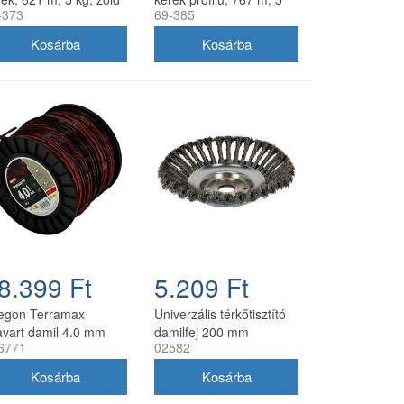
-373
69-385
kg, zöld
8.399 Ft
5.209 Ft
egon Terramax
Univerzális térkőtisztító
avart damil 4.0 mm
damilfej 200 mm
6771
02582
8 m
utángyártott, 25 mm
belső átmérő