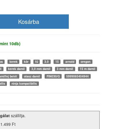
mint 10db)
os
kerek
kör
fű
3.0
15
arnold
oregon
il
kerek damil
3,0 mm damil
3 mm damil
15 m damil
amilfej betét
olasz damil
FIN030/G
5999065404944
ilis
ninja kompatibilis
gálat
szállítja.
 1.499 Ft