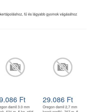
ni kertápoláshoz, fű és lágyabb gyomok vágásához
9.086 Ft
29.086 Ft
egon damil 3.0 mm
Oregon damil 2,7 mm
ek, 621 m, 5 kg, zöld
kerek profilú, 767 m, 5