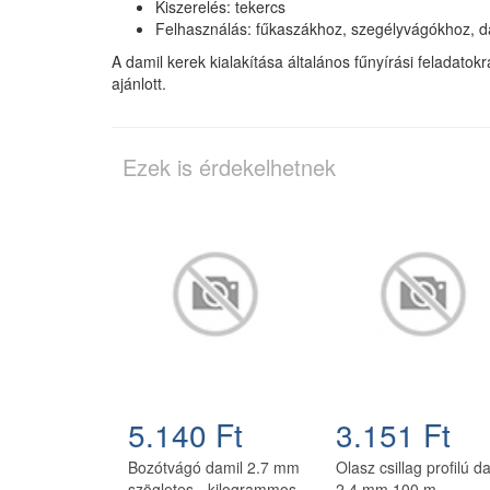
Kiszerelés: tekercs
Felhasználás: fűkaszákhoz, szegélyvágókhoz, d
A damil kerek kialakítása általános fűnyírási feladat
ajánlott.
Ezek is érdekelhetnek
5.140 Ft
3.151 Ft
Bozótvágó damil 2.7 mm
Olasz csillag profilú d
szögletes - kilogrammos
2,4 mm 100 m