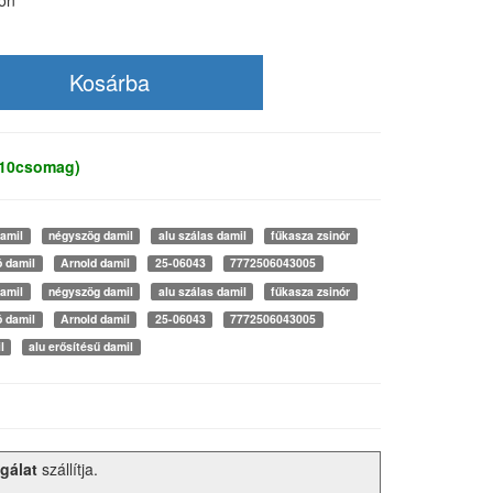
ton
 10csomag)
damil
négyszög damil
alu szálas damil
fűkasza zsinór
ó damil
Arnold damil
25-06043
7772506043005
damil
négyszög damil
alu szálas damil
fűkasza zsinór
ó damil
Arnold damil
25-06043
7772506043005
l
alu erősítésű damil
gálat
szállítja.