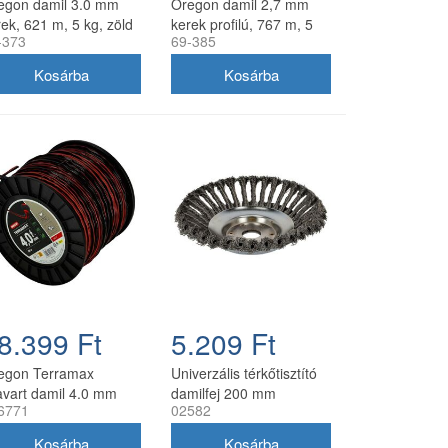
egon damil 3.0 mm
Oregon damil 2,7 mm
ek, 621 m, 5 kg, zöld
kerek profilú, 767 m, 5
-373
69-385
kg, zöld
8.399 Ft
5.209 Ft
egon Terramax
Univerzális térkőtisztító
avart damil 4.0 mm
damilfej 200 mm
6771
02582
8 m
utángyártott, 25 mm
belső átmérő