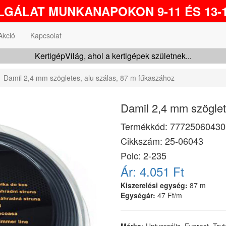
GÁLAT MUNKANAPOKON 9-11 ÉS 13-1
Akció
Kapcsolat
KertigépVilág, ahol a kertigépek születnek...
Damil 2,4 mm szögletes, alu szálas, 87 m fűkaszához
Damil 2,4 mm szöglet
Termékkód:
77725060430
Cikkszám:
25-06043
Polc: 2-235
Ár:
4.051 Ft
Kiszerelési egység:
87 m
Egységár:
47 Ft/m