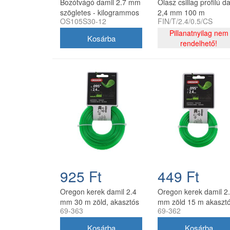
Bozótvágó damil 2.7 mm
Olasz csillag profilú d
szögletes - kilogrammos
2,4 mm 100 m
OS105S30-12
FIN/T/2.4/0.5/CS
kiszerelés
Pillanatnyilag nem
rendelhető!
925 Ft
449 Ft
Oregon kerek damil 2.4
Oregon kerek damil 2
mm 30 m zöld, akasztós
mm zöld 15 m akaszt
69-363
69-362
kiszerelés
kiszerelésben