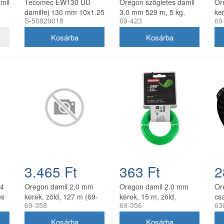
amil
Tecomec EW130 UD
Oregon szögletes damil
Or
damilfej 130 mm 10x1.25
3.0 mm 529 m, 5 kg,
ker
S-50829018
69-423
69
balos belső menettel
zöld
gyorsfűzős
3.465 Ft
363 Ft
2
.4
Oregon damil 2,0 mm
Oregon damil 2.0 mm
Or
ós
kerek, zöld, 127 m (69-
kerek, 15 m, zöld,
cs
69-358
69-356
63
358)
akasztós kiszerelés
12