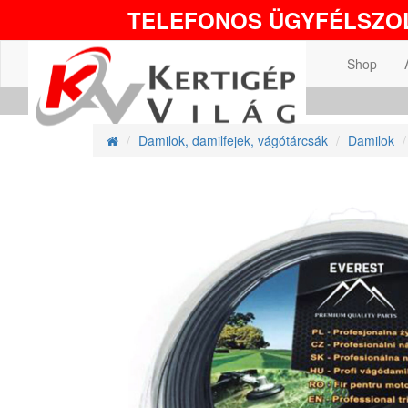
TELEFONOS ÜGYFÉLSZOL
Shop
Damilok, damilfejek, vágótárcsák
Damilok