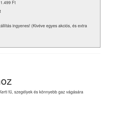
 1.499 Ft
t
zállítás ingyenes! (Kivéve egyes akciós, és extra
hoz
 Kerti fű, szegélyek és könnyebb gaz vágására