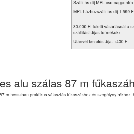
Szállítás díj MPL csomagpontra
MPL házhozszállítás díj 1.599 F
30.000 Ft feletti vásárlásnál a s
szállítási díjas termékek)
Utánvét kezelés díja: +400 Ft
es alu szálas 87 m fűkaszá
l 87 m hosszban praktikus választás fűkaszákhoz és szegélynyírókhoz.