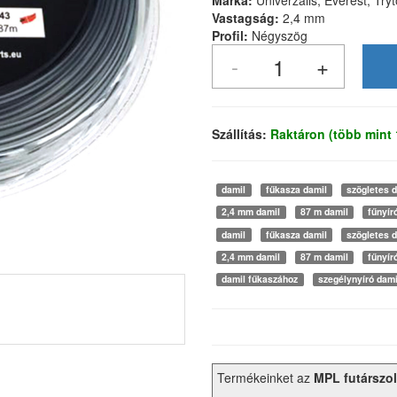
Márka:
Univerzális, Everest, Try
Vastagság:
2,4 mm
Profil:
Négyszög
Szállítás:
Raktáron (több mint
damil
fűkasza damil
szögletes 
2,4 mm damil
87 m damil
fűnyír
damil
fűkasza damil
szögletes 
2,4 mm damil
87 m damil
fűnyír
damil fűkaszához
szegélynyíró dami
Termékeinket az
MPL futárszol