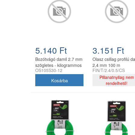
5.140 Ft
3.151 Ft
Bozótvágó damil 2.7 mm
Olasz csillag profilú d
szögletes - kilogrammos
2,4 mm 100 m
OS105S30-12
FIN/T/2.4/0.5/CS
kiszerelés
Pillanatnyilag nem
rendelhető!