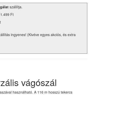
gálat
szállítja.
 1.499 Ft
t
zállítás ingyenes! (Kivéve egyes akciós, és extra
zális vágószál
űkaszával használható. A 116 m hosszú tekercs