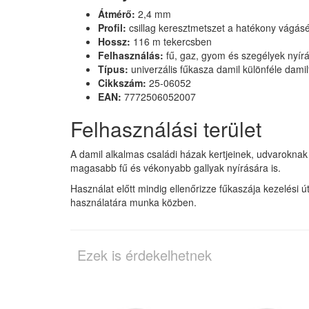
Átmérő:
2,4 mm
Profil:
csillag keresztmetszet a hatékony vágásé
Hossz:
116 m tekercsben
Felhasználás:
fű, gaz, gyom és szegélyek nyír
Típus:
univerzális fűkasza damil különféle dami
Cikkszám:
25-06052
EAN:
7772506052007
Felhasználási terület
A damil alkalmas családi házak kertjeinek, udvaroknak 
magasabb fű és vékonyabb gallyak nyírására is.
Használat előtt mindig ellenőrizze fűkaszája kezelési 
használatára munka közben.
Ezek is érdekelhetnek