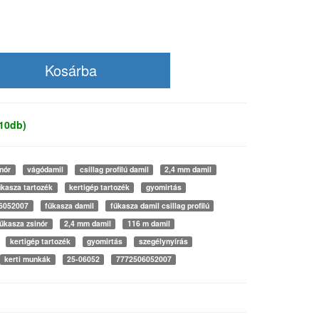
 10db)
inór
vágódamil
csillag profilú damil
2,4 mm damil
űkasza tartozék
kertigép tartozék
gyomirtás
6052007
fűkasza damil
fűkasza damil csillag profilú
fűkasza zsinór
2,4 mm damil
116 m damil
kertigép tartozék
gyomirtás
szegélynyírás
kerti munkák
25-06052
7772506052007