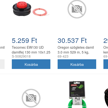
5.259 Ft
30.537 Ft
2
amil
Tecomec EW130 UD
Oregon szögletes damil
Or
damilfej 130 mm 10x1.25
3.0 mm 529 m, 5 kg,
ker
S-50829018
69-423
69
balos belső menettel
zöld
gyorsfűzős