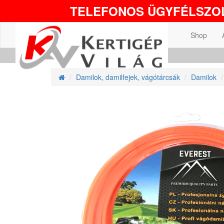
TELEFONOS ÜGYFÉLSZOL
Shop
Damilok, damilfejek, vágótárcsák
Damilok