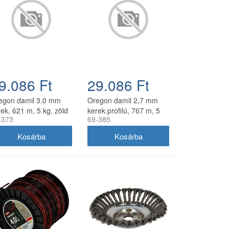
9.086 Ft
29.086 Ft
egon damil 3.0 mm
Oregon damil 2,7 mm
ek, 621 m, 5 kg, zöld
kerek profilú, 767 m, 5
-373
69-385
kg, zöld