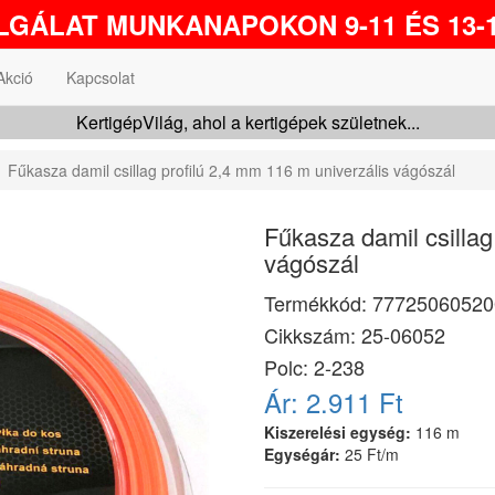
GÁLAT MUNKANAPOKON 9-11 ÉS 13-1
Akció
Kapcsolat
KertigépVilág, ahol a kertigépek születnek...
Fűkasza damil csillag profilú 2,4 mm 116 m univerzális vágószál
Fűkasza damil csillag
vágószál
Termékkód:
77725060520
Cikkszám:
25-06052
Polc: 2-238
Ár:
2.911 Ft
Kiszerelési egység:
116 m
Egységár:
25 Ft/m