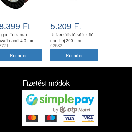
8.399 Ft
5.209 Ft
egon Terramax
Univerzális térkőtisztító
avart damil 4.0 mm
damilfej 200 mm
6771
02582
8 m
utángyártott, 25 mm
belső átmérő
Fizetési módok