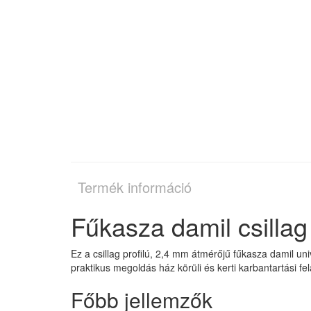
Termék információ
Fűkasza damil csillag
Ez a csillag profilú, 2,4 mm átmérőjű fűkasza damil un
praktikus megoldás ház körüli és kerti karbantartási fe
Főbb jellemzők