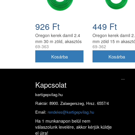
926 Ft
449 Ft
Oregon kerek damil 2.4
Oregon kerek damil 2
mm 30 m zöld, akasztós
mm zöld 15 m akaszt
69-363
69-362
kiszerelés
kiszerelésben
...
Kapcsolat
kertigepvilag.hu
Raktár: 8900. Zalaegerszeg, Hrsz. 6557/4
Email:
rendeles@kertigepvilag.hu
Ha 1 munkanapon belül nem
válaszolunk levelére, akkor kérjük küldje
el újra!