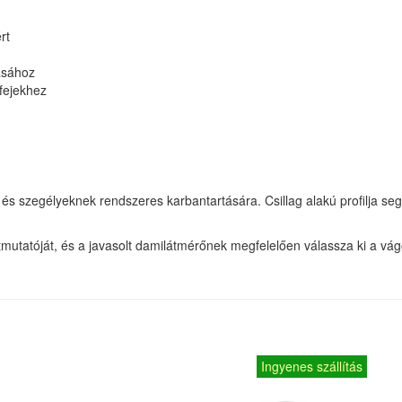
rt
ásához
lfejekhez
és szegélyeknek rendszeres karbantartására. Csillag alakú profilja segí
útmutatóját, és a javasolt damilátmérőnek megfelelően válassza ki a vá
Ingyenes szállítás