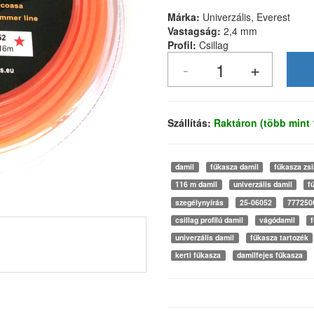
Márka:
Univerzális, Everest
Vastagság:
2,4 mm
Profil:
Csillag
Szállítás:
Raktáron (több mint
damil
fűkasza damil
fűkasza zs
116 m damil
univerzális damil
f
szegélynyírás
25-06052
777250
csillag profilú damil
vágódamil
univerzális damil
fűkasza tartozék
kerti fűkasza
damilfejes fűkasza