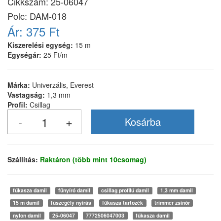
Cikkszám:
25-06047
Polc: DAM-018
Ár:
375 Ft
Kiszerelési egység:
15 m
Egységár:
25 Ft/m
Márka:
Univerzális, Everest
Vastagság:
1,3 mm
Profil:
Csillag
Szállítás:
Raktáron (több mint 10csomag)
fűkasza damil
fűnyíró damil
csillag profilú damil
1,3 mm damil
15 m damil
fűszegély nyírás
fűkasza tartozék
trimmer zsinór
nylon damil
25-06047
7772506047003
fűkasza damil