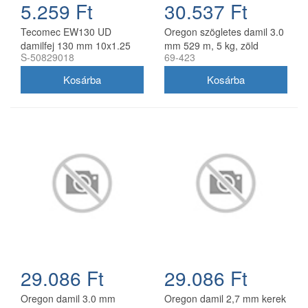
5.259 Ft
30.537 Ft
Tecomec EW130 UD
Oregon szögletes damil 3.0
damilfej 130 mm 10x1.25
mm 529 m, 5 kg, zöld
S-50829018
69-423
balos belső menettel
gyorsfűzős
29.086 Ft
29.086 Ft
Oregon damil 3.0 mm
Oregon damil 2,7 mm kerek