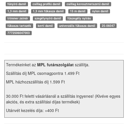
fűnyíró damil
csillag profilú damil
csillag keresztmetszetű damil
1,3 mm damil
1,3 mm fűkasza damil
15 m damil
nylon damil
trimmer zsinór
szegélynyíró damil
fűszegély nyírás
fűkasza tartozék
kerti damil
univerzális fűkasza damil
25-06047
7772506047003
Termékeinket az
MPL futárszolgálat
szállítja.
Szállítás díj MPL csomagpontra 1.499 Ft
MPL házhozszállítás díj 1.599 Ft
30.000 Ft feletti vásárlásnál a szállítás ingyenes! (Kivéve egyes
akciós, és extra szállítási díjas termékek)
Utánvét kezelés díja: +400 Ft