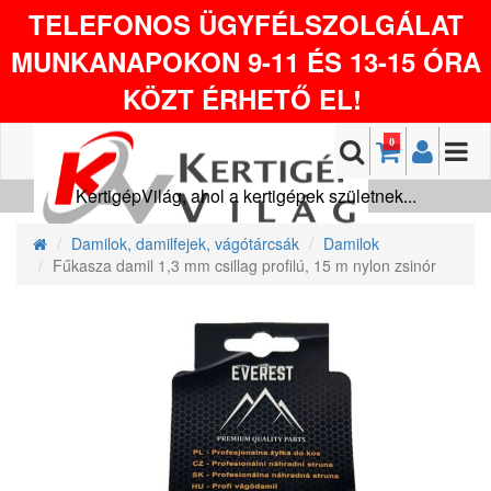
TELEFONOS ÜGYFÉLSZOLGÁLAT
MUNKANAPOKON 9-11 ÉS 13-15 ÓRA
KÖZT ÉRHETŐ EL!
0
KertigépVilág, ahol a kertigépek születnek...
Damilok, damilfejek, vágótárcsák
Damilok
Fűkasza damil 1,3 mm csillag profilú, 15 m nylon zsinór