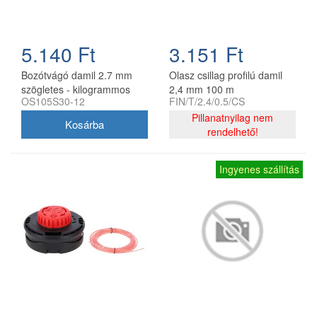
5.140 Ft
3.151 Ft
Bozótvágó damil 2.7 mm
Olasz csillag profilú damil
szögletes - kilogrammos
2,4 mm 100 m
OS105S30-12
FIN/T/2.4/0.5/CS
kiszerelés
Pillanatnyilag nem
rendelhető!
Ingyenes szállítás