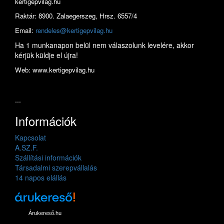
kertigepvilag.hu
Raktár: 8900. Zalaegerszeg, Hrsz. 6557/4
Email:
rendeles@kertigepvilag.hu
Ha 1 munkanapon belül nem válaszolunk levelére, akkor
kérjük küldje el újra!
Web: www.kertigepvilag.hu
...
Információk
Kapcsolat
A.SZ.F.
Szállítási információk
Társadalmi szerepvállalás
14 napos elállás
Árukereső.hu