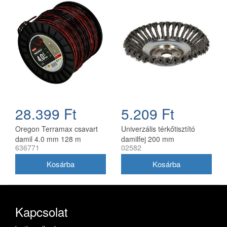
28.399 Ft
5.209 Ft
Oregon Terramax csavart
Univerzális térkőtisztító
damil 4.0 mm 128 m
damilfej 200 mm
636771
02582
utángyártott, 25 mm belső
átmérő
Kapcsolat