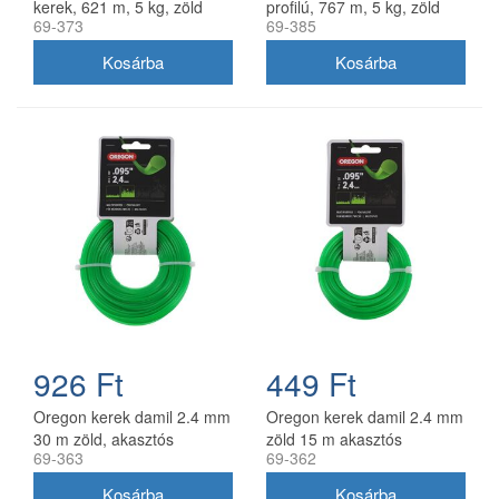
kerek, 621 m, 5 kg, zöld
profilú, 767 m, 5 kg, zöld
69-373
69-385
926 Ft
449 Ft
Oregon kerek damil 2.4 mm
Oregon kerek damil 2.4 mm
30 m zöld, akasztós
zöld 15 m akasztós
69-363
69-362
kiszerelés
kiszerelésben