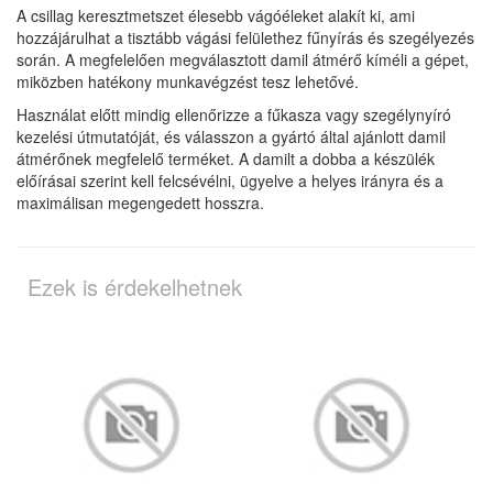
A csillag keresztmetszet élesebb vágóéleket alakít ki, ami
hozzájárulhat a tisztább vágási felülethez fűnyírás és szegélyezés
során. A megfelelően megválasztott damil átmérő kíméli a gépet,
miközben hatékony munkavégzést tesz lehetővé.
Használat előtt mindig ellenőrizze a fűkasza vagy szegélynyíró
kezelési útmutatóját, és válasszon a gyártó által ajánlott damil
átmérőnek megfelelő terméket. A damilt a dobba a készülék
előírásai szerint kell felcsévélni, ügyelve a helyes irányra és a
maximálisan megengedett hosszra.
Ezek is érdekelhetnek