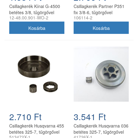
Csillagkerék Kínai G-4500
Csillagkerék Partner P351
betétes 3/8, tűgörgővel
fix 3/8-6, tűgörgővel
12-48.00.901-WO-2
106114-2
utángyártott
utángyártott
2.710 Ft
3.541 Ft
Csillagkerék Husqvarna 455
Csillagkerék Husqvarna 036
betétes 325-7, tűgörgővel
betétes 325-7, tűgörgővel
513472X-1
41726X-1