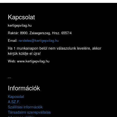
Kapcsolat
kertigepvilag.hu
Raktár: 8900. Zalaegerszeg, Hrsz. 6557/4
Email:
rendeles@kertigepvilag.hu
Ha 1 munkanapon belül nem válaszolunk levelére, akkor
kérjük küldje el újra!
Web: www.kertigepvilag.hu
...
Információk
Kapcsolat
A.SZ.F.
Szállítási információk
Társadalmi szerepvállalás