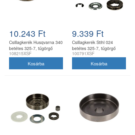
10.243 Ft
9.339 Ft
Csillagkerék Husqvarna 340
Csillagkerék Stihl 024
betétes 325-7, tűgörgő
betétes 325-7, tűgörgő
108215XSF
100791XSF
nélkül oregon utángyártott
nélkül oregon utángyártott