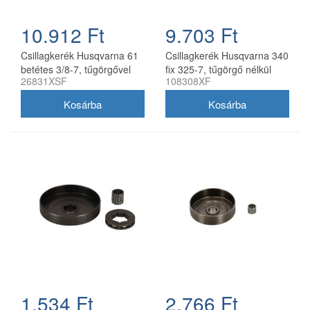
10.912 Ft
9.703 Ft
Csillagkerék Husqvarna 61
Csillagkerék Husqvarna 340
betétes 3/8-7, tűgörgővel
fix 325-7, tűgörgő nélkül
26831XSF
108308XF
oregon utángyártott
oregon utángyártott
1.534 Ft
2.766 Ft