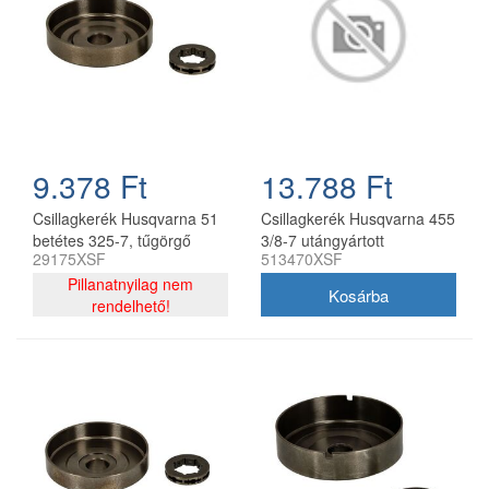
9.378 Ft
13.788 Ft
Csillagkerék Husqvarna 51
Csillagkerék Husqvarna 455
betétes 325-7, tűgörgő
3/8-7 utángyártott
29175XSF
513470XSF
nélkül oregon utángyártott
Pillanatnyilag nem
rendelhető!