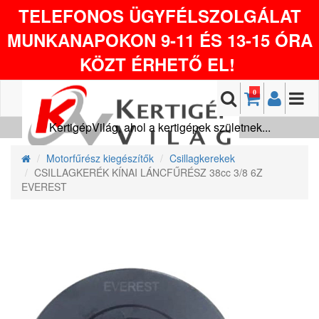
TELEFONOS ÜGYFÉLSZOLGÁLAT
MUNKANAPOKON 9-11 ÉS 13-15 ÓRA
KÖZT ÉRHETŐ EL!
0
KertigépVilág, ahol a kertigépek születnek...
Motorfűrész kiegészítők
Csillagkerekek
CSILLAGKERÉK KÍNAI LÁNCFŰRÉSZ 38cc 3/8 6Z
EVEREST