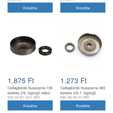
utángyártott
utángyártott
1.875 Ft
1.273 Ft
Csillagkerék Husqvarna 136
Csillagkerék Husqvarna 365
betétes 3/8, tűgörgő nélkül
betétes 3/8-7, tűgörgő
530-04-81-32/1-WO
586-98-06-01-WO
utángyártott
nélkül utángyártott