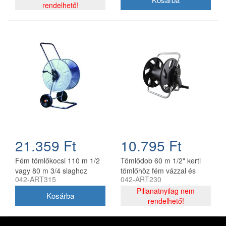
rendelhető!
21.359 Ft
10.795 Ft
Fém tömlőkocsi 110 m 1/2
Tömlődob 60 m 1/2" kerti
vagy 80 m 3/4 slaghoz
tömlőhöz fém vázzal és
042-ART315
042-ART230
horganyzott acél AG315
műanyag dobbal
Pillanatnyilag nem
rendelhető!