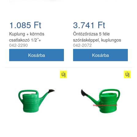
1.085 Ft
3.741 Ft
Kuplung + körmös
Öntözőrózsa 5 féle
csatlakozó 1/2˝+
szórásképpel, kuplungos
042-2290
042-2072
5/8˝tömlőhöz IPIERRE
csatlakozással
Új
Új