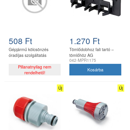
508 Ft
1.270 Ft
Gépjármű kölcsönzés
Tömlődobhoz fali tartó –
óradíjas szolgáltatás
tömlőhöz AG
042-MPR1175
Pillanatnyilag nem
rendelhető!
Új
Új