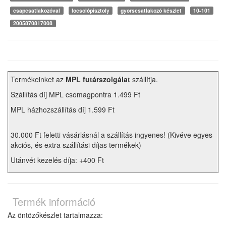
csapcsatlakozóval
locsolópisztoly
gyorscsatlakozó készlet
10-101
2005870817008
Termékeinket az
MPL futárszolgálat
szállítja.
Szállítás díj MPL csomagpontra 1.499 Ft
MPL házhozszállítás díj 1.599 Ft
30.000 Ft feletti vásárlásnál a szállítás ingyenes! (Kivéve egyes
akciós, és extra szállítási díjas termékek)
Utánvét kezelés díja: +400 Ft
Termék információ
Az öntözőkészlet tartalmazza: