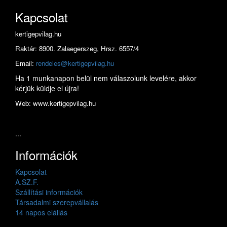
Kapcsolat
kertigepvilag.hu
Raktár: 8900. Zalaegerszeg, Hrsz. 6557/4
Email:
rendeles@kertigepvilag.hu
Ha 1 munkanapon belül nem válaszolunk levelére, akkor
kérjük küldje el újra!
Web: www.kertigepvilag.hu
...
Információk
Kapcsolat
A.SZ.F.
Szállítási információk
Társadalmi szerepvállalás
14 napos elállás