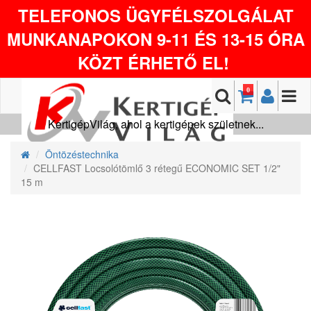
TELEFONOS ÜGYFÉLSZOLGÁLAT
MUNKANAPOKON 9-11 ÉS 13-15 ÓRA
KÖZT ÉRHETŐ EL!
0
KertigépVilág, ahol a kertigépek születnek...
Öntözéstechnika
CELLFAST Locsolótömlő 3 rétegű ECONOMIC SET 1/2"
15 m