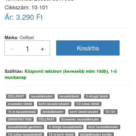
Cikkszám:
10-101
Ár:
3.290 Ft
Márka:
Cellfast
Szállítás:
Központi raktáron (kevesebb mint 10db), 1-5
munkanap
CELLFAST
locsolókészlet
locsolótömlő
3 rétegű tömlő
economic tömlő
kerti locsoló készlet
1/2 colos tömlő
15 m locsolótömlő
öntözőkészlet
kerti tömlő készlet
10-101
2005870817008
CELLFAST
Economic locsolókészlet
locsolótömlő garnitúra
3 rétegű locsolótömlő
kerti locsolókészlet
1/2 colos locsolótömlő
15 m kerti tömlő
öntözőkészlet kertbe