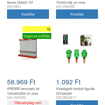
literes 254621 ST
70x40x186 cm üres
025-5801
042-2602SD
Új
Ingyenes szállítás
58.969 Ft
1.092 Ft
IPIERRE bemutató fal
Vízadagoló öntöző figurák
100x45x206 cm üres
CH készlet
042-2600SD
035-WIL9617
Pillanatnyilag nem