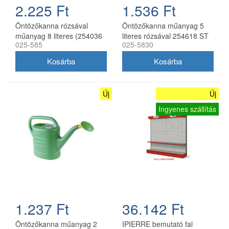
2.225 Ft
1.536 Ft
Öntözőkanna rózsával
Öntözőkanna műanyag 5
műanyag 8 literes (254036
literes rózsával 254618 ST
025-585
025-5830
ST)
Új
Új
Ingyenes szállítás
1.237 Ft
36.142 Ft
Öntözőkanna műanyag 2
IPIERRE bemutató fal