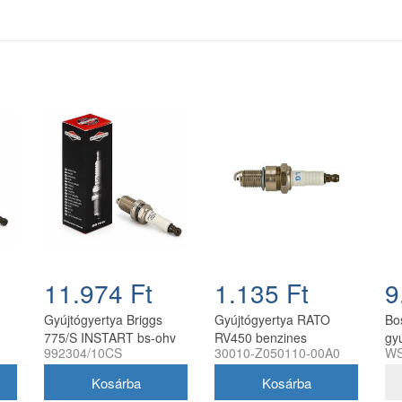
11.974 Ft
1.135 Ft
9
Gyújtógyertya Briggs
Gyújtógyertya RATO
Bo
,
775/S INSTART bs-ohv
RV450 benzines
gy
992304/10CS
30010-Z050110-00A0
WS
992304
motorhoz F7RTC
me