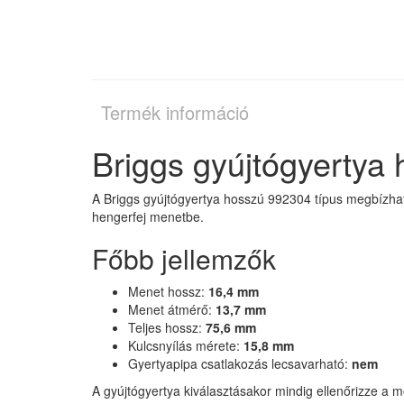
Termék információ
Briggs gyújtógyertya
A Briggs gyújtógyertya hosszú 992304 típus megbízhat
hengerfej menetbe.
Főbb jellemzők
Menet hossz:
16,4 mm
Menet átmérő:
13,7 mm
Teljes hossz:
75,6 mm
Kulcsnyílás mérete:
15,8 mm
Gyertyapipa csatlakozás lecsavarható:
nem
A gyújtógyertya kiválasztásakor mindig ellenőrizze a 