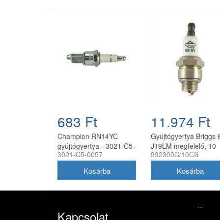
683 Ft
11.974 Ft
Champion RN14YC
Gyújtógyertya Briggs 
gyújtógyertya - 3021-C5-
J19LM megfelelő, 10
3021-C5-0057
992300C/10CS
0057
darabos
...
Kapcsolat