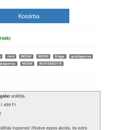
 10db)
n
rövid
992340
992304
Briggs
gyújtógyertya
jtógyertya
992304
4016153552170
gálat
szállítja.
 1.499 Ft
t
zállítás ingyenes! (Kivéve egyes akciós, és extra