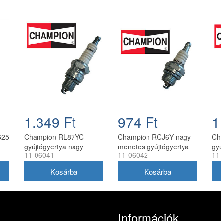
1.349 Ft
974 Ft
1
625
Champion RL87YC
Champion RCJ6Y nagy
Ch
gyújtógyertya nagy
menetes gyújtógyertya
gy
11-06041
11-06042
11
menetes
11-06042
me
GX
Információk