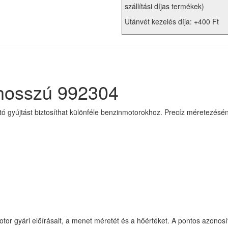
szállítási díjas termékek)
Utánvét kezelés díja: +400 Ft
 hosszú 992304
ó gyújtást biztosíthat különféle benzinmotorokhoz. Precíz méretezésé
motor gyári előírásait, a menet méretét és a hőértéket. A pontos azono