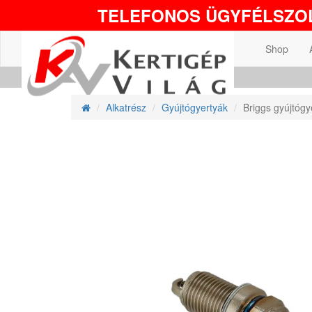
TELEFONOS ÜGYFÉLSZOL
Shop
Alkatrész
Gyújtógyertyák
Briggs gyújtóg