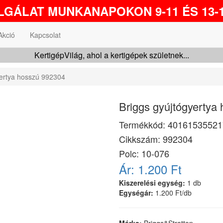
GÁLAT MUNKANAPOKON 9-11 ÉS 13-1
Akció
Kapcsolat
KertigépVilág, ahol a kertigépek születnek...
yertya hosszú 992304
Briggs gyújtógyertya
Termékkód:
40161535521
Cikkszám:
992304
Polc: 10-076
Ár:
1.200 Ft
Kiszerelési egység:
1 db
Egységár:
1.200 Ft/db