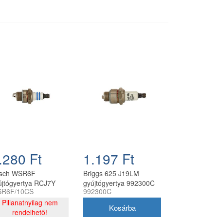
.280 Ft
1.197 Ft
sch WSR6F
Briggs 625 J19LM
újtógyertya RCJ7Y
gyújtógyertya 992300C
R6F/10CS
992300C
gfelelő - 10 db/doboz
Pillanatnyilag nem
rendelhető!