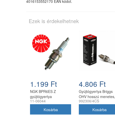
4016153552170 EAN kódot.
Ezek is érdekelhetnek
1.199 Ft
4.806 Ft
NGK BPR6ES Z
Gyújtógyertya Briggs
gyújtógyertya
OHV hosszú menetes
11-06044
992306/4CS
ellenállással Honda kis
16 mm kulcsnyílással
motorokhoz
992306/4CS