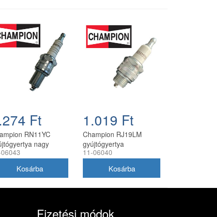
.274 Ft
1.019 Ft
ampion RN11YC
Champion RJ19LM
újtógyertya nagy
gyújtógyertya
-06043
11-06040
netes Honda GCV,
fűkaszához, nagy menet,
V motorokhoz
rezisztoros
Fizetési módok