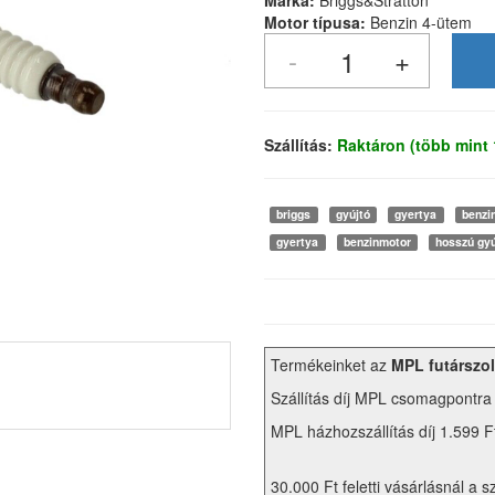
Márka:
Briggs&Stratton
Motor típusa:
Benzin 4-ütem
Szállítás:
Raktáron (több mint
briggs
gyújtó
gyertya
benzi
gyertya
benzinmotor
hosszú gyú
Termékeinket az
MPL futárszol
Szállítás díj MPL csomagpontra
MPL házhozszállítás díj 1.599 F
30.000 Ft feletti vásárlásnál a s