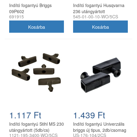
Indító fogantyú Briggs
Indító fogantyú Husqvarna
09P602
236 utángyártott
691915
545-01-00-10-WO/5CS
1.117 Ft
1.439 Ft
Indító fogantyú Stihl MS 230
Indító fogantyú Univerzális
utángyártott (5db/cs)
briggs új tipus, 2db/csomag
1121-195-3400-WO/5CS
US-176-104/2CS
utángyártott