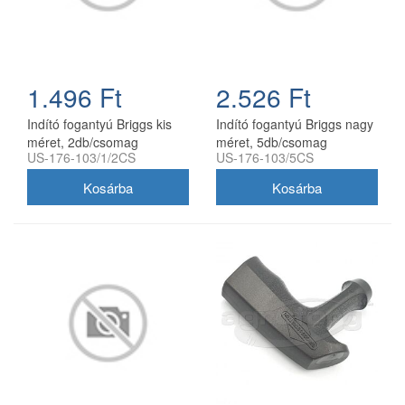
1.496 Ft
2.526 Ft
Indító fogantyú Briggs kis
Indító fogantyú Briggs nagy
méret, 2db/csomag
méret, 5db/csomag
US-176-103/1/2CS
US-176-103/5CS
utángyártott
utángyártott