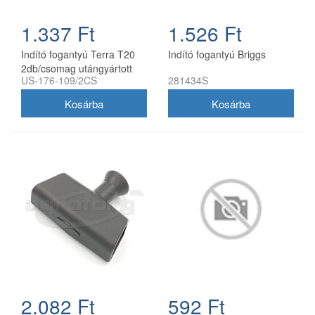
1.337 Ft
1.526 Ft
Indító fogantyú Terra T20
Indító fogantyú Briggs
2db/csomag utángyártott
US-176-109/2CS
281434S
2.082 Ft
592 Ft