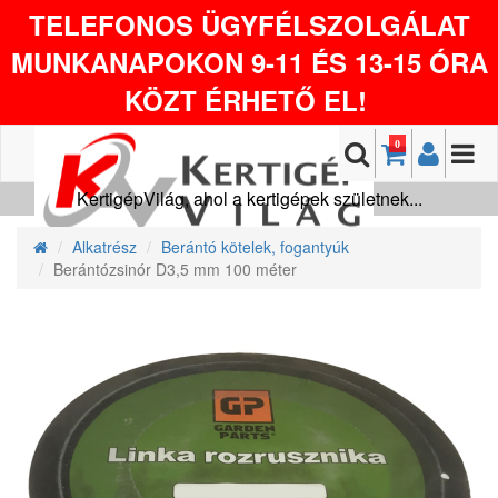
TELEFONOS ÜGYFÉLSZOLGÁLAT
MUNKANAPOKON 9-11 ÉS 13-15 ÓRA
KÖZT ÉRHETŐ EL!
0
KertigépVilág, ahol a kertigépek születnek...
Alkatrész
Berántó kötelek, fogantyúk
Berántózsinór D3,5 mm 100 méter