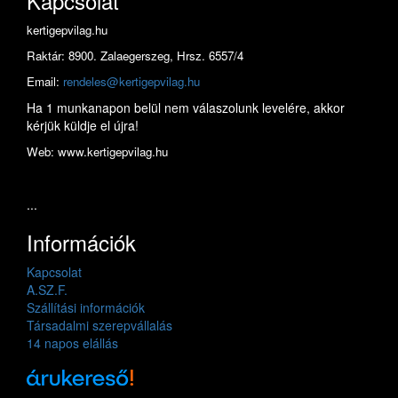
Kapcsolat
kertigepvilag.hu
Raktár: 8900. Zalaegerszeg, Hrsz. 6557/4
Email:
rendeles@kertigepvilag.hu
Ha 1 munkanapon belül nem válaszolunk levelére, akkor
kérjük küldje el újra!
Web: www.kertigepvilag.hu
...
Információk
Kapcsolat
A.SZ.F.
Szállítási információk
Társadalmi szerepvállalás
14 napos elállás