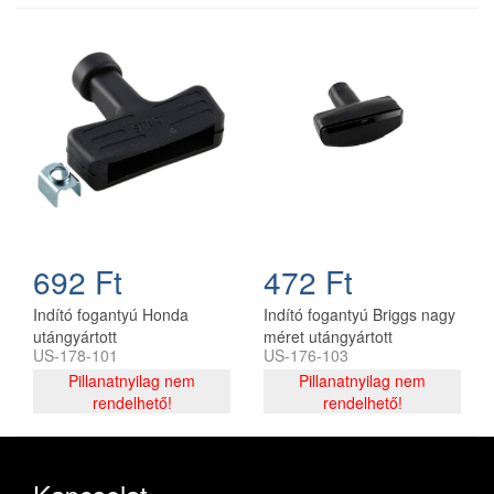
692 Ft
472 Ft
Indító fogantyú Honda
Indító fogantyú Briggs nagy
utángyártott
méret utángyártott
US-178-101
US-176-103
Pillanatnyilag nem
Pillanatnyilag nem
rendelhető!
rendelhető!