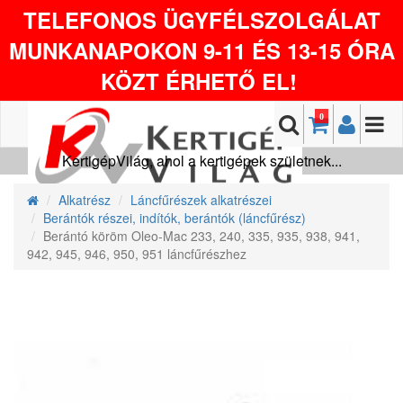
TELEFONOS ÜGYFÉLSZOLGÁLAT
MUNKANAPOKON 9-11 ÉS 13-15 ÓRA
KÖZT ÉRHETŐ EL!
0
KertigépVilág, ahol a kertigépek születnek...
Alkatrész
Láncfűrészek alkatrészei
Berántók részei, indítók, berántók (láncfűrész)
Berántó köröm Oleo-Mac 233, 240, 335, 935, 938, 941,
942, 945, 946, 950, 951 láncfűrészhez