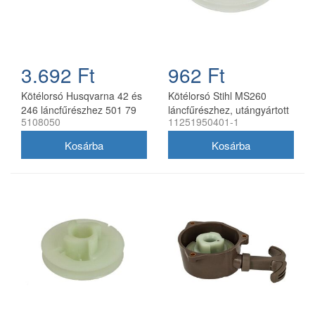
3.692 Ft
962 Ft
Kötélorsó Husqvarna 42 és
Kötélorsó Stihl MS260
246 láncfűrészhez 501 79
láncfűrészhez, utángyártott
5108050
11251950401-1
44-01