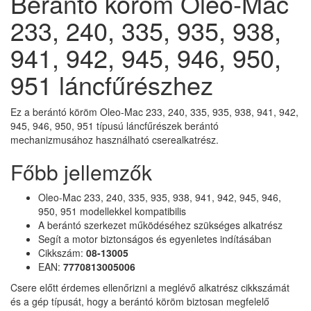
Berántó köröm Oleo-Mac
233, 240, 335, 935, 938,
941, 942, 945, 946, 950,
951 láncfűrészhez
Ez a berántó köröm Oleo-Mac 233, 240, 335, 935, 938, 941, 942,
945, 946, 950, 951 típusú láncfűrészek berántó
mechanizmusához használható cserealkatrész.
Főbb jellemzők
Oleo-Mac 233, 240, 335, 935, 938, 941, 942, 945, 946,
950, 951 modellekkel kompatibilis
A berántó szerkezet működéséhez szükséges alkatrész
Segít a motor biztonságos és egyenletes indításában
Cikkszám:
08-13005
EAN:
7770813005006
Csere előtt érdemes ellenőrizni a meglévő alkatrész cikkszámát
és a gép típusát, hogy a berántó köröm biztosan megfelelő