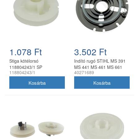
1.078 Ft
3.502 Ft
Stiga kötélorsó
Indító rugó STIHL MS 391
118804243/1 SP
MS 441 MS 461 MS 661
118804243/1
40271689
láncfűrészekhez
láncfűrészhez