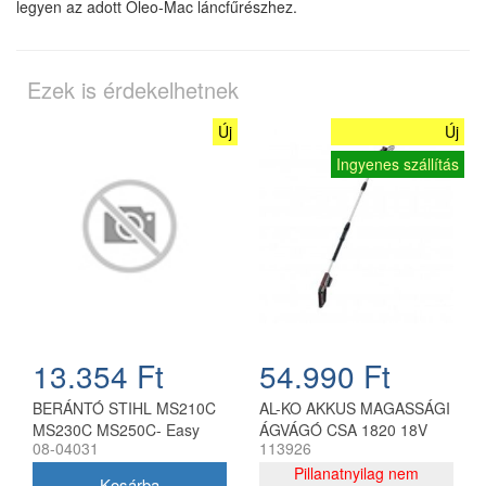
legyen az adott Oleo-Mac láncfűrészhez.
Ezek is érdekelhetnek
Új
Új
Ingyenes szállítás
13.354 Ft
54.990 Ft
BERÁNTÓ STIHL MS210C
AL-KO AKKUS MAGASSÁGI
MS230C MS250C- Easy
ÁGVÁGÓ CSA 1820 18V
08-04031
113926
start FARMERTEC
Pillanatnyilag nem