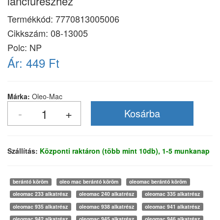
láncfűrészhez
Termékkód:
7770813005006
Cikkszám:
08-13005
Polc: NP
Ár:
449 Ft
Márka:
Oleo-Mac
Szállítás:
Központi raktáron (több mint 10db), 1-5 munkanap
berántó köröm
oleo mac berántó köröm
oleomac berántó köröm
oleomac 233 alkatrész
oleomac 240 alkatrész
oleomac 335 alkatrész
oleomac 935 alkatrész
oleomac 938 alkatrész
oleomac 941 alkatrész
oleomac 942 alkatrész
oleomac 945 alkatrész
oleomac 946 alkatrész