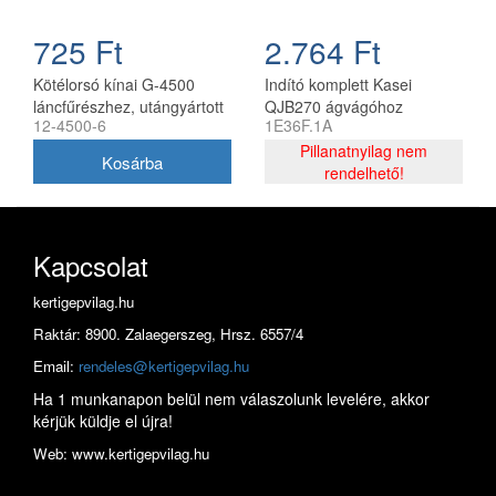
725 Ft
2.764 Ft
Kötélorsó kínai G-4500
Indító komplett Kasei
láncfűrészhez, utángyártott
QJB270 ágvágóhoz
12-4500-6
1E36F.1A
1E36F.1A
Pillanatnyilag nem
rendelhető!
Kapcsolat
kertigepvilag.hu
Raktár: 8900. Zalaegerszeg, Hrsz. 6557/4
Email:
rendeles@kertigepvilag.hu
Ha 1 munkanapon belül nem válaszolunk levelére, akkor
kérjük küldje el újra!
Web: www.kertigepvilag.hu