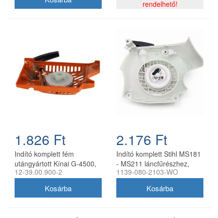
rendelhető!
1.826 Ft
2.176 Ft
Indító komplett fém
Indító komplett Stihl MS181
utángyártott Kínai G-4500,
- MS211 láncfűrészhez,
12-39.00.900-2
1139-080-2103-WO
G-5200 láncfűrészhez
utángyártott