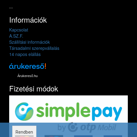
...
Információk
Kapcsolat
A.SZ.F.
Szállítási információk
Társadalmi szerepvállalás
14 napos elállás
Árukereső.hu
Fizetési módok
Rendben