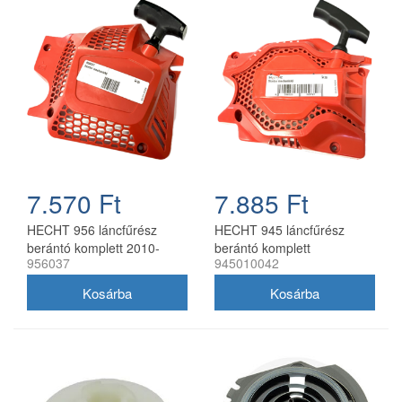
7.570 Ft
7.885 Ft
HECHT 956 láncfűrész
HECHT 945 láncfűrész
berántó komplett 2010-
berántó komplett
956037
945010042
2021 956037
945010042