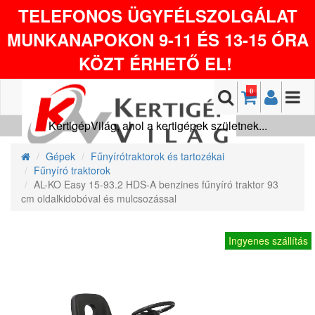
TELEFONOS ÜGYFÉLSZOLGÁLAT
MUNKANAPOKON 9-11 ÉS 13-15 ÓRA
KÖZT ÉRHETŐ EL!
0
KertigépVilág, ahol a kertigépek születnek...
Gépek
Fűnyírótraktorok és tartozékai
Fűnyíró traktorok
AL-KO Easy 15-93.2 HDS-A benzines fűnyíró traktor 93
cm oldalkidobóval és mulcsozással
Ingyenes szállítás