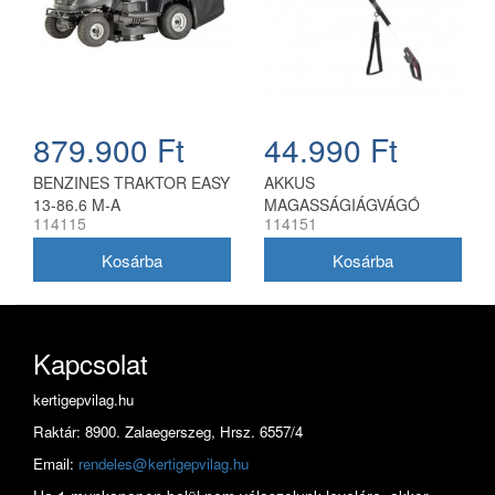
879.900 Ft
44.990 Ft
BENZINES TRAKTOR EASY
AKKUS
13-86.6 M-A
MAGASSÁGIÁGVÁGÓ
114115
114151
CSAD 1820 18V
Kapcsolat
kertigepvilag.hu
Raktár: 8900. Zalaegerszeg, Hrsz. 6557/4
Email:
rendeles@kertigepvilag.hu