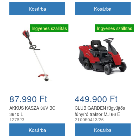
Ingyenes szállítás
Ingyenes szállítás
87.990 Ft
449.900 Ft
AKKUS KASZA 36V BC
CLUB GARDEN fűgyűjtős
3640 L
fűnyíró traktor MJ 66 E
127823
2T0050413/26