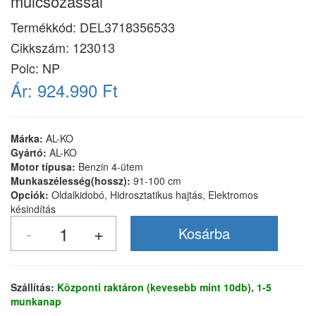
mulcsozással
Termékkód:
DEL3718356533
Cikkszám:
123013
Polc: NP
Ár:
924.990 Ft
Márka:
AL-KO
Gyártó:
AL-KO
Motor típusa:
Benzin 4-ütem
Munkaszélesség(hossz):
91-100 cm
Opciók:
Oldalkidobó, Hidrosztatikus hajtás, Elektromos
késindítás
Szállítás:
Központi raktáron (kevesebb mint 10db), 1-5
munkanap