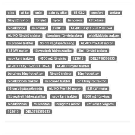
alko
al-ko
solo
solo by alko
15-93.2
comfort
traktor
fűnyírótraktor
fűnyíró
hydro
hengeres
két késes
oldalkidobó
mulcsozó
123013
AL-KO Easy 15-93.2 HDS-A
AL-KO fűnyíró traktor
benzines fűnyírótraktor
oldalkidobós traktor
mulcsozó traktor
93 cm vágásszélesség
AL-KO Pro 450 motor
8.5 kW motor
lábvezérelt hidrosztatika
3in1 fűnyíró traktor
nagy kert traktor
4500 m2 fűnyírás
123013
DEL3718356533
AL-KO Easy 15-93.2 HDS-A
AL-KO fűnyíró traktor
benzines fűnyírótraktor
fűnyíró traktor
fűnyírótraktor
oldalkidobós traktor
mulcsozó traktor
3in1 fűnyíró traktor
93 cm vágásszélesség
AL-KO Pro 450 motor
8.5 kW motor
lábvezérelt hidrosztatika
nagy kert traktor
4500 m2 fűnyírás
oldalkidobás
mulcsozás
hengeres motor
két késes vágómű
123013
DEL3718356533