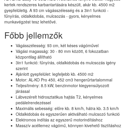
kertek rendszeres karbantartására készült, akár kb. 4500 m2
gyepfelületig. A 93 cm vágásszélesség és a 3in1 funkció -
fűnyírás, oldalkidobás, mulcsozás - gyors, kényelmes
munkavégzést tesz lehetővé.
Főbb jellemzők
Vágásszélesség: 93 cm, két késes vágóművel
Vágási magasság: 30 - 80 mm között, 6 fokozatban
központilag állítható
3in1 funkció: fűnyírás, oldalkidobás és mulcsozás igény
szerint
Ajánlott gyepfelület: legfeljebb kb. 4500 m2
Motor: AL-KO Pro 450, 452 cm3 hengerűrtartalommal
Teljesítmény: 8.5 kW, benzinmotor kiegyensúlyozott
járással
Lábvezérelt hidrosztatikus hajtás T2, kényelmes
pedálelrendezéssel
Maximális sebesség: előre kb. 8 km/h, hátra kb. 3.5 km/h
Oldalkidobás és egyszerűen aktiválható mulcsozó funkció
Elektromos indítás az egyszerű motorindításhoz
Masszív acéllemez vágómű, könnyen kivehető tisztításhoz