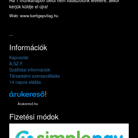
Ha 1 munkanapon belül nem válaszolunk levelére, akkor
kérjük küldje el újra!
Web: www.kertigepvilag.hu
...
Információk
Kapcsolat
A.SZ.F.
Szállítási információk
Társadalmi szerepvállalás
14 napos elállás
Árukereső.hu
Fizetési módok