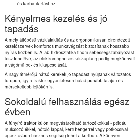
és karbantartáshoz
Kényelmes kezelés és jó
tapadás
A mély átlépésű vázkialakítás és az ergonomikusan elrendezett
kezelőszervek komfortos munkavégzést biztosítanak hosszabb
nyírás közben is. A láb-hidrosztatika finom sebességszabályozást
tesz lehetővé, az elektromágneses késkuplung pedig megkönnyíti
a vágómű be- és kikapcsolását.
A nagy átmérőjű hátsó kerekek jó tapadást nyújtanak változatos
terepen, így a traktor egyenletesen halad puhább talajon és
mérsékeltebb lejtőkön is.
Sokoldalú felhasználás egész
évben
A fűnyíró traktor külön megvásárolható tartozékokkal - például
mulcsozó ékkel, hótoló lappal, kerti hengerrel vagy pótkocsival -
egész évben hasznos segítség lehet a kertben. A könnyen