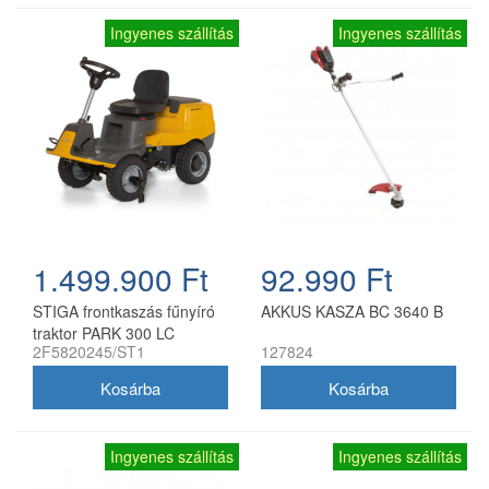
Ingyenes szállítás
Ingyenes szállítás
1.499.900 Ft
92.990 Ft
STIGA frontkaszás fűnyíró
AKKUS KASZA BC 3640 B
traktor PARK 300 LC
2F5820245/ST1
127824
(Vágóasztallal 85MQ)
Ingyenes szállítás
Ingyenes szállítás