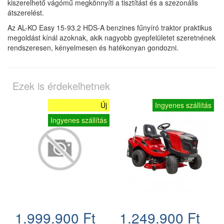
kiszerelhető vágómű megkönnyíti a tisztítást és a szezonális
átszerelést.
Az AL-KO Easy 15-93.2 HDS-A benzines fűnyíró traktor praktikus
megoldást kínál azoknak, akik nagyobb gyepfelületet szeretnének
rendszeresen, kényelmesen és hatékonyan gondozni.
Ezek is érdekelhetnek
Új
Ingyenes szállítás
Ingyenes szállítás
1.999.900 Ft
1.249.900 Ft