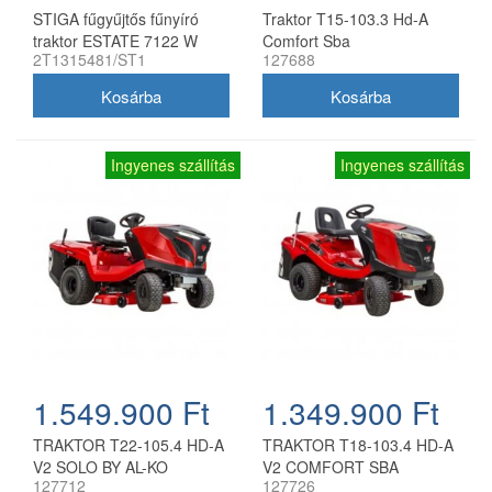
STIGA fűgyűjtős fűnyíró
Traktor T15-103.3 Hd-A
traktor ESTATE 7122 W
Comfort Sba
2T1315481/ST1
127688
Ingyenes szállítás
Ingyenes szállítás
1.549.900 Ft
1.349.900 Ft
TRAKTOR T22-105.4 HD-A
TRAKTOR T18-103.4 HD-A
V2 SOLO BY AL-KO
V2 COMFORT SBA
127712
127726