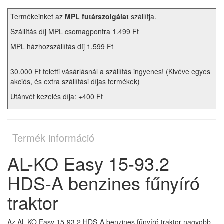
Termékeinket az
MPL futárszolgálat
szállítja.
Szállítás díj MPL csomagpontra 1.499 Ft
MPL házhozszállítás díj 1.599 Ft
30.000 Ft feletti vásárlásnál a szállítás ingyenes! (Kivéve egyes
akciós, és extra szállítási díjas termékek)
Utánvét kezelés díja: +400 Ft
Termék információ
AL-KO Easy 15-93.2
HDS-A benzines fűnyíró
traktor
Az AL-KO Easy 15-93.2 HDS-A benzines fűnyíró traktor nagyobb