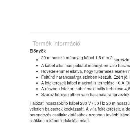
Termék információ
Előnyök
20 m hosszú műanyag kábel 1,5 mm 2
keresztme
A kábel alkalmas például műhelyben való haszná
Hővédelemmel ellátva, hogy túlterhelés esetén
Feltűnő narancssárga színben készült. Ezért jól 
A letekercselt kábel maximális terhelése 16 A (
A részben letekert kábel maximális terhelése 4,
Száraz környezetben való használatra tervezték
Hálózati hosszabbító kábel 230 V / 50 Hz 20 m hosszú,
véletlen balesetek kockázatát. A villa feltekercselt, a
berendezés csatlakoztatásához azonban további kábelre
csökken a kábel indukciója miatt.