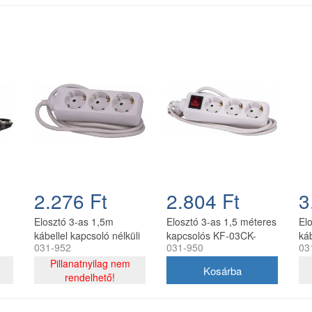
2.276 Ft
2.804 Ft
3
Elosztó 3-as 1,5m
Elosztó 3-as 1,5 méteres
El
kábellel kapcsoló nélküli
kapcsolós KF-03CK-
ká
031-952
031-950
03
KF-03-1,5m/SE-315
1,5m/SE-315K SzP
04
Pillanatnyilag nem
rendelhető!