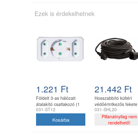
Ezek is érdekelhetnek
1.221 Ft
21.442 Ft
Földelt 3-as hálózati
Hosszabbító kültéri
átalakító csatlakozó (1
védőérintkezős fekete
031-ST12
031-SHL20
födelt + 2 euro)
IP44 20 m SHL-20
Pillanatnyilag nem
rendelhető!