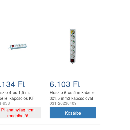
.134 Ft
6.103 Ft
osztó 4-es 1,5 m.
Elosztó 6-os 5 m kábellel
bellel kapcsolós KF-
3x1,5 mm2 kapcsolóval
1-938
031-20230409
K-1,5m
KF-06CK-5M
Pillanatnyilag nem
rendelhető!