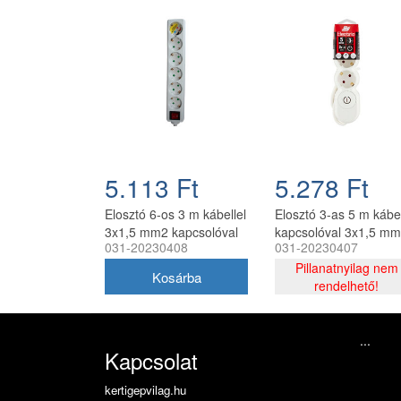
5.113 Ft
5.278 Ft
Elosztó 6-os 3 m kábellel
Elosztó 3-as 5 m kábel
3x1,5 mm2 kapcsolóval
kapcsolóval 3x1,5 m
031-20230408
031-20230407
KF-06CK-3M BV
KF-03CK-5,0m
Pillanatnyilag nem
rendelhető!
...
Kapcsolat
kertigepvilag.hu