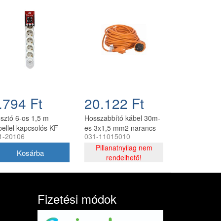
.794 Ft
20.122 Ft
osztó 6-os 1,5 m
Hosszabbító kábel 30m-
bellel kapcsolós KF-
es 3x1,5 mm2 narancs
1-20106
031-11015010
CK-1,5m SzP
SHL30N
Pillanatnyilag nem
rendelhető!
Fizetési módok