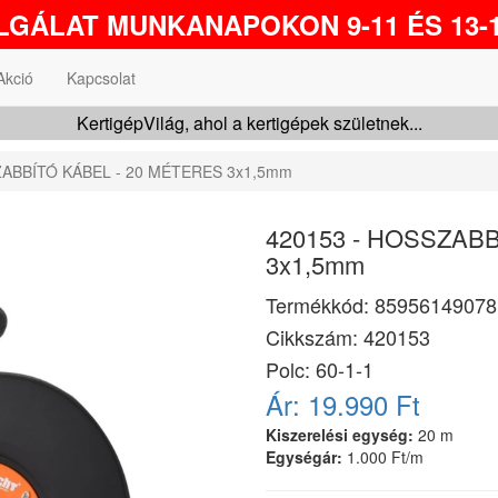
GÁLAT MUNKANAPOKON 9-11 ÉS 13-1
Akció
Kapcsolat
KertigépVilág, ahol a kertigépek születnek...
ZABBÍTÓ KÁBEL - 20 MÉTERES 3x1,5mm
420153 - HOSSZAB
3x1,5mm
Termékkód:
85956149078
Cikkszám:
420153
Polc: 60-1-1
Ár:
19.990 Ft
Kiszerelési egység:
20 m
Egységár:
1.000 Ft/m