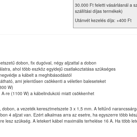
30.000 Ft feletti vásárlásnál a s
szállítási díjas termékek)
Utánvét kezelés díja: +400 Ft
tszetű dobon, fix dugóval, négy aljzattal a dobon
latra, ahol több eszköz egyidejű csatlakoztatása szükséges
 megvédje a kábelt a meghibásodástól
látható, ami jelentősen csökkenti a véletlen baleseteket
3300 W)
8 A-re (1100 W) a kábelindukció miatt csökkenhet
 dobon, a vezeték keresztmetszete 3 x 1,5 mm. A feltűnő narancssárga s
 dobon 4 aljzat van. Ezért alkalmas arra az esetre, ha egyszerre több ké
 lesz szükség. A letekert kábel maximális terhelése 16 A. Ha több lete