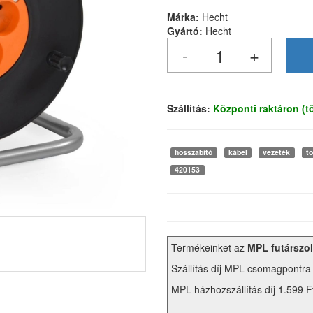
Márka:
Hecht
Gyártó:
Hecht
Szállítás:
Központi raktáron (
hosszabító
kábel
vezeték
t
420153
Termékeinket az
MPL futárszol
Szállítás díj MPL csomagpontra
MPL házhozszállítás díj 1.599 F