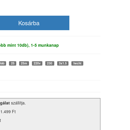
több mint 10db), 1-5 munkanap
oldó
25
25m
220v
230
3x1.5
hecht
gálat
szállítja.
 1.499 Ft
t