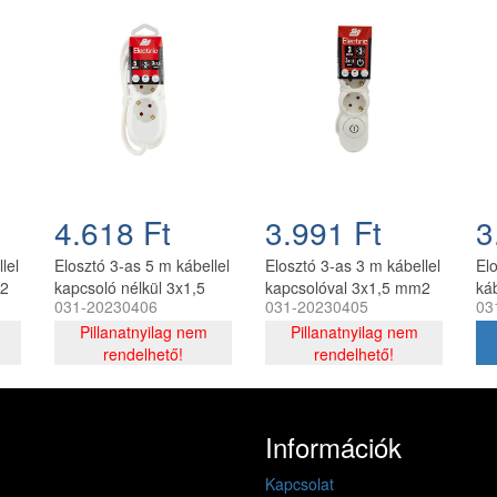
4.618 Ft
3.991 Ft
3
lel
Elosztó 3-as 5 m kábellel
Elosztó 3-as 3 m kábellel
El
m2
kapcsoló nélkül 3x1,5
kapcsolóval 3x1,5 mm2
ká
031-20230406
031-20230405
03
mm2 KF-03C-5,0m
KF-03CK-3,0m
06
Pillanatnyilag nem
Pillanatnyilag nem
rendelhető!
rendelhető!
Információk
Kapcsolat