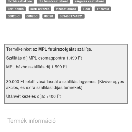
tömlőcsatlakozó
réz tömlőcsatlakozó
sárgaréz csatlakozó
kerti tömlő
kerti öntözés
vízcsatlakozó
1 col
1" tömlő
08028 C
08028C
08028
8594061744321
Termékeinket az
MPL futárszolgálat
szállítja.
Szállítás díj MPL csomagpontra 1.499 Ft
MPL házhozszállítás díj 1.599 Ft
30.000 Ft feletti vásárlásnál a szállítás ingyenes! (Kivéve egyes
akciós, és extra szállítási díjas termékek)
Utánvét kezelés díja: +400 Ft
Termék információ