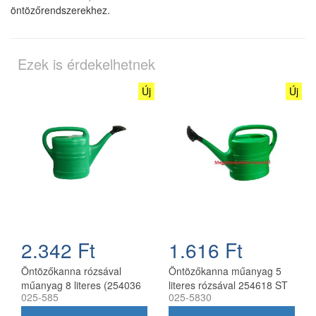
öntözőrendszerekhez.
Ezek is érdekelhetnek
Új
Új
2.342 Ft
1.616 Ft
Öntözőkanna rózsával
Öntözőkanna műanyag 5
műanyag 8 literes (254036
literes rózsával 254618 ST
025-585
025-5830
ST)