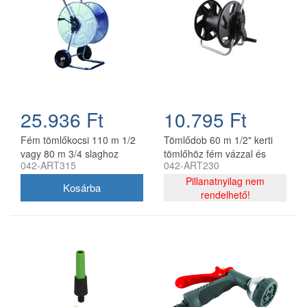
25.936 Ft
10.795 Ft
Fém tömlőkocsi 110 m 1/2
Tömlődob 60 m 1/2" kerti
vagy 80 m 3/4 slaghoz
tömlőhöz fém vázzal és
042-ART315
042-ART230
horganyzott acél AG315
műanyag dobbal
Pillanatnyilag nem
rendelhető!