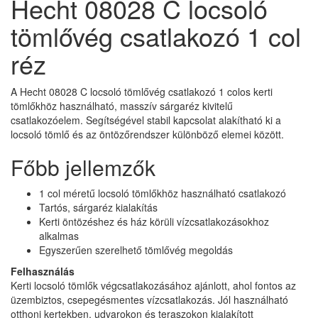
Hecht 08028 C locsoló
tömlővég csatlakozó 1 col
réz
A Hecht 08028 C locsoló tömlővég csatlakozó 1 colos kerti
tömlőkhöz használható, masszív sárgaréz kivitelű
csatlakozóelem. Segítségével stabil kapcsolat alakítható ki a
locsoló tömlő és az öntözőrendszer különböző elemei között.
Főbb jellemzők
1 col méretű locsoló tömlőkhöz használható csatlakozó
Tartós, sárgaréz kialakítás
Kerti öntözéshez és ház körüli vízcsatlakozásokhoz
alkalmas
Egyszerűen szerelhető tömlővég megoldás
Felhasználás
Kerti locsoló tömlők végcsatlakozásához ajánlott, ahol fontos az
üzembiztos, csepegésmentes vízcsatlakozás. Jól használható
otthoni kertekben, udvarokon és teraszokon kialakított