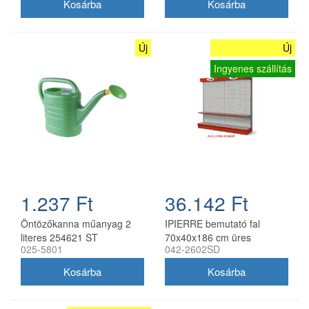
Új
Új
Ingyenes szállítás
1.237 Ft
36.142 Ft
Öntözőkanna műanyag 2
IPIERRE bemutató fal
literes 254621 ST
70x40x186 cm üres
025-5801
042-2602SD