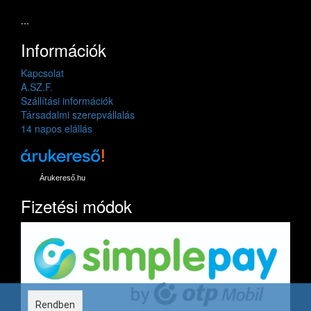
...
Információk
Kapcsolat
A.SZ.F.
Szállítási információk
Társadalmi szerepvállalás
14 napos elállás
Árukereső.hu
Fizetési módok
Rendben