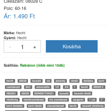
Cikkszám:
08028 C
Polc: 60-16
Ár:
1.490 Ft
Márka:
Hecht
Gyártó:
Hecht
Szállítás:
Raktáron (több mint 10db)
hecht
08028
locsoló
víz
pisztoly
tömlő
öntözés
kerti
csatlakozó
3in1
univerzális
1/2
3/4
1
hecht
08028 C
08028C
08028
8594061744321
locsoló
locsoló tömlő
tömlővég
tömlőcsatlakozó
réz csatlakozó
sárgaréz
1 col
1"
kerti öntözés
kerti tömlő
vízcsatlakozó
hecht
locsoló tömlővég