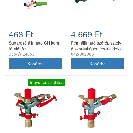
463 Ft
4.669 Ft
Sugárcső állítható CH kerti
Fém állítható szórópisztoly
tömlőhöz
8 szórásképpel és kioldóval
035-WIL4653
042-902986
Ingyenes szállítás