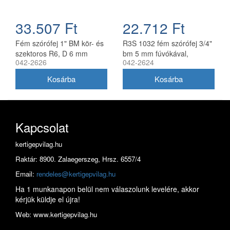
33.507 Ft
22.712 Ft
Fém szórófej 1" BM kör- és
R3S 1032 fém szórófej 3/4"
szektoros R6, D 6 mm
bm 5 mm fúvókával,
042-2626
042-2624
fúvóka 1051
szektoros és körforgó
Kapcsolat
kertigepvilag.hu
Raktár: 8900. Zalaegerszeg, Hrsz. 6557/4
Email:
rendeles@kertigepvilag.hu
Ha 1 munkanapon belül nem válaszolunk levelére, akkor
kérjük küldje el újra!
Web: www.kertigepvilag.hu