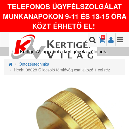
TELEFONOS ÜGYFÉLSZOLGÁLAT
MUNKANAPOKON 9-11 ÉS 13-15 ÓRA
KÖZT ÉRHETŐ EL!
0
KertigépVilág, ahol a kertigépek születnek...
Öntözéstechnika
Hecht 08028 C locsoló tömlővég csatlakozó 1 col réz