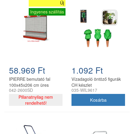
Új
Ingyenes szállítás
58.969 Ft
1.092 Ft
IPIERRE bemutató fal
Vízadagoló öntöző figurák
100x45x206 cm üres
CH készlet
042-2600SD
035-WIL9617
Pillanatnyilag nem
rendelhető!