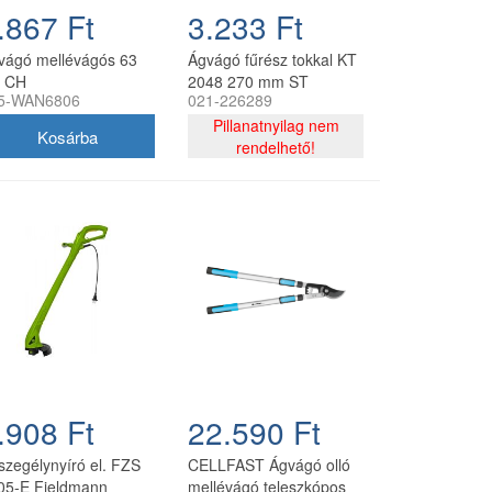
.867 Ft
3.233 Ft
vágó mellévágós 63
Ágvágó fűrész tokkal KT
 CH
2048 270 mm ST
5-WAN6806
021-226289
Pillanatnyilag nem
rendelhető!
.908 Ft
22.590 Ft
szegélynyíró el. FZS
CELLFAST Ágvágó olló
05-E Fieldmann
mellévágó teleszkópos