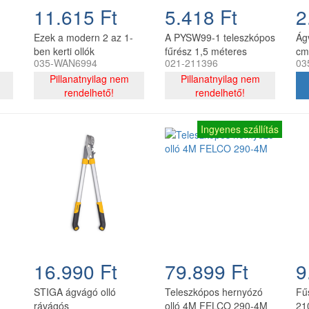
11.615 Ft
5.418 Ft
2
Ezek a modern 2 az 1-
A PYSW99-1 teleszkópos
Ág
ben kerti ollók
fűrész 1,5 méteres
cm
035-WAN6994
021-211396
03
s a
megbízható eszközök
hosszával ideális eszköz
-E
minden kertészkedő
Pillanatnyilag nem
a fák és bokrok
Pillanatnyilag nem
számára! ?? A két
rendelhető!
nyírására. Kiváló
rendelhető!
cserélhető pengének –
minőségű anyagokból
egy szélesnek és egy
készült, és biztosítja a
Ingyenes szállítás
hosszúnak –
növények pontos és
köszönhetően
hatékony nyírását.
könnyedén nyírhatod
Segítségével könnyedén
vele a gyepet és a
tökéletes eredményt
bokrokat is. A kompakt
érhet el.
kialakítás és az
ergonomikus fogantyú
maximális kényelmet
garantál még hosszabb
használat során is. Egy
16.990 Ft
79.899 Ft
9
2000 mAh-s
akkumulátorral
STIGA ágvágó olló
Teleszkópos hernyózó
Fű
működnek, erős, kefés
rávágós
olló 4M FELCO 290-4M
21