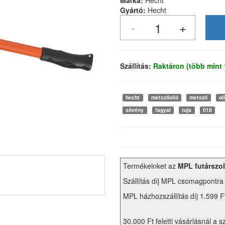
Márka:
Hecht
Gyártó:
Hecht
Szállítás:
Raktáron (több mint
hecht
metszőolló
metsző
ol
sövény
fagyal
tuja
018
Termékeinket az
MPL futárszol
Szállítás díj MPL csomagpontra
MPL házhozszállítás díj 1.599 F
30.000 Ft feletti vásárlásnál a s