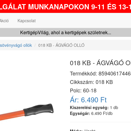
GÁLAT MUNKANAPOKON 9-11 ÉS 13-1
Akció
Kapcsolat
KertigépVilág, ahol a kertigépek születnek...
sövényvágó ollók
018 KB - ÁGVÁGÓ OLLÓ
018 KB - ÁGVÁGÓ 
Termékkód:
85940617446
Cikkszám:
018 KB
Polc: 60-18
Ár:
6.490 Ft
Kiszerelési egység:
1 db
Egységár:
6.490 Ft/db