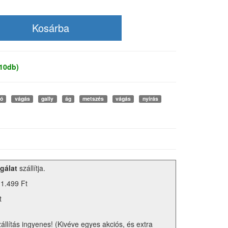
 10db)
ló
vágás
gally
ág
metszés
vágás
nyírás
gálat
szállítja.
 1.499 Ft
t
zállítás ingyenes! (Kivéve egyes akciós, és extra