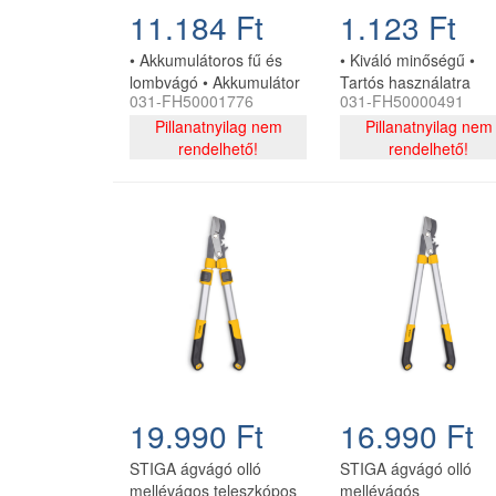
11.184 Ft
1.123 Ft
• Akkumulátoros fű és
• Kiváló minőségű •
lombvágó • Akkumulátor
Tartós használatra
031-FH50001776
031-FH50000491
típusa: Li-Ion
tervezve • Kompatibili
akkumulátor •
Pillanatnyilag nem
Fieldmann: FZS 2001
Pillanatnyilag nem
Akkumulátor kapacitása:
rendelhető!
modellel • Eredeti
rendelhető!
3,6 V / 1300 mAh •
Fieldmann tartozék
Akkumulátor töltöttség
jelző: igen • Működési
idő: kb. 30 perc • Töltési
idő: kb. 4 óra • Üresjárati
fordulatszám: 950
fordulat / min. • I. vágófej
hossz – sövény: 100 mm
• II. vágófej hossz – fű:
70 mm
19.990 Ft
16.990 Ft
STIGA ágvágó olló
STIGA ágvágó olló
mellévágos teleszkópos
mellévágós