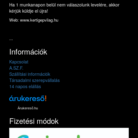
Ha 1 munkanapon belül nem válaszolunk levelére, akkor
kérjük küldje el újra!
Web: www.kertigepvilag.hu
...
Információk
Kapcsolat
A.SZ.F.
Szállítási információk
Társadalmi szerepvállalás
14 napos elállás
Árukereső.hu
Fizetési módok