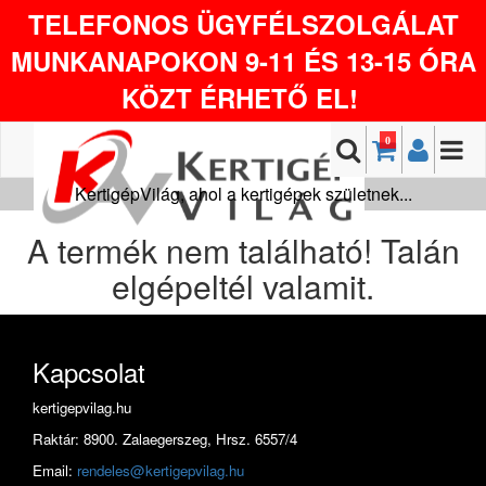
TELEFONOS ÜGYFÉLSZOLGÁLAT
MUNKANAPOKON 9-11 ÉS 13-15 ÓRA
KÖZT ÉRHETŐ EL!
0
KertigépVilág, ahol a kertigépek születnek...
A termék nem található! Talán
elgépeltél valamit.
Kapcsolat
kertigepvilag.hu
Raktár: 8900. Zalaegerszeg, Hrsz. 6557/4
Email:
rendeles@kertigepvilag.hu