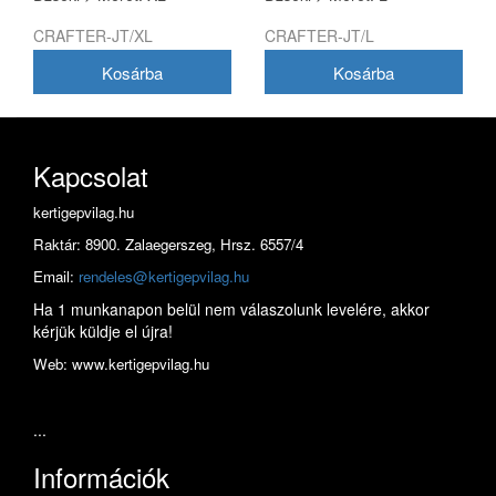
CRAFTER-JT/XL
CRAFTER-JT/L
Kapcsolat
kertigepvilag.hu
Raktár: 8900. Zalaegerszeg, Hrsz. 6557/4
Email:
rendeles@kertigepvilag.hu
Ha 1 munkanapon belül nem válaszolunk levelére, akkor
kérjük küldje el újra!
Web: www.kertigepvilag.hu
...
Információk