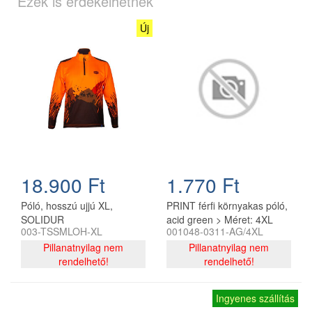
Ezek is érdekelhetnek
Új
18.900 Ft
1.770 Ft
Póló, hosszú ujjú XL,
PRINT férfi környakas póló,
SOLIDUR
acid green > Méret: 4XL
003-TSSMLOH-XL
001048-0311-AG/4XL
Pillanatnyilag nem
Pillanatnyilag nem
rendelhető!
rendelhető!
Ingyenes szállítás