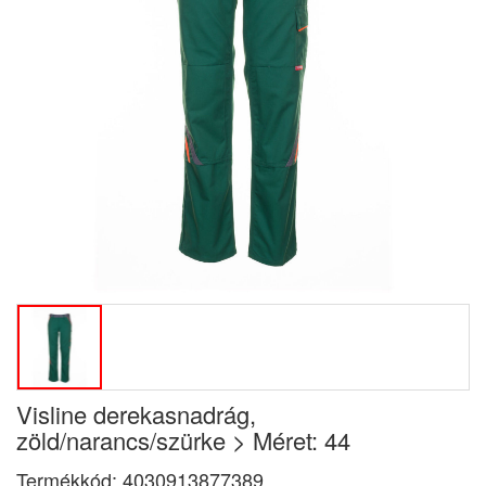
Visline derekasnadrág,
zöld/narancs/szürke > Méret: 44
Termékkód:
4030913877389