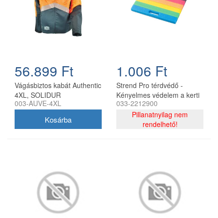
56.899 Ft
1.006 Ft
Vágásbiztos kabát Authentic
Strend Pro térdvédő -
4XL, SOLIDUR
Kényelmes védelem a kerti
003-AUVE-4XL
033-2212900
munkákhoz A Strend Pro
térdvédő ideális megoldás a
Pillanatnyilag nem
kényelmes és védő kerti
rendelhető!
munkához.Kiváló minőségű
habszivacs anyagból
készült, amely hosszú ideig
tartó térdelés közben is
kényelmet biztosít.Könnyű,
szakadásálló és vízálló, így
ideális segítője a
kertészkedésnek vagy más
földmunkáknak.Akár, hogy