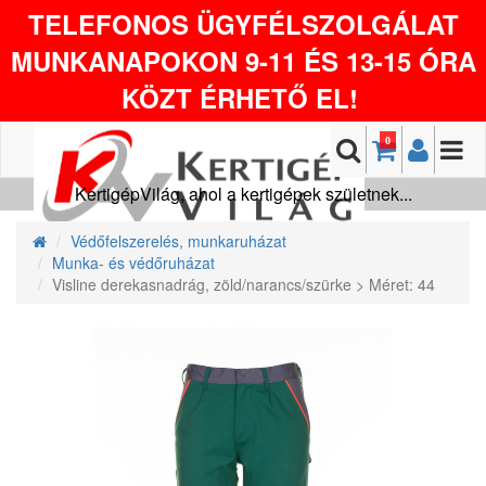
TELEFONOS ÜGYFÉLSZOLGÁLAT
MUNKANAPOKON 9-11 ÉS 13-15 ÓRA
KÖZT ÉRHETŐ EL!
0
KertigépVilág, ahol a kertigépek születnek...
Védőfelszerelés, munkaruházat
Munka- és védőruházat
Visline derekasnadrág, zöld/narancs/szürke > Méret: 44