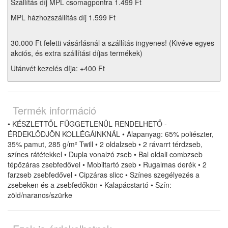
Szállítás díj MPL csomagpontra 1.499 Ft
MPL házhozszállítás díj 1.599 Ft
30.000 Ft feletti vásárlásnál a szállítás ingyenes! (Kivéve egyes
akciós, és extra szállítási díjas termékek)
Utánvét kezelés díja: +400 Ft
Termék információ
• KÉSZLETTŐL FÜGGETLENÜL RENDELHETŐ -
ÉRDEKLŐDJÖN KOLLÉGÁINKNÁL • Alapanyag: 65% poliészter,
35% pamut, 285 g/m² Twill • 2 oldalzseb • 2 rávarrt térdzseb,
színes rátétekkel • Dupla vonalzó zseb • Bal oldali combzseb
tépőzáras zsebfedővel • Mobiltartó zseb • Rugalmas derék • 2
farzseb zsebfedővel • Cipzáras slicc • Színes szegélyezés a
zsebeken és a zsebfedőkön • Kalapácstartó • Szín:
zöld/narancs/szürke