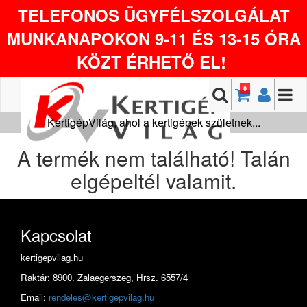
TELEFONOS ÜGYFÉLSZOLGÁLAT
MUNKANAPOKON 9-11 ÉS 13-15 ÓRA
KÖZT ÉRHETŐ EL!
0
KertigépVilág, ahol a kertigépek születnek...
A termék nem található! Talán
elgépeltél valamit.
Kapcsolat
kertigepvilag.hu
Raktár: 8900. Zalaegerszeg, Hrsz. 6557/4
Email:
rendeles@kertigepvilag.hu