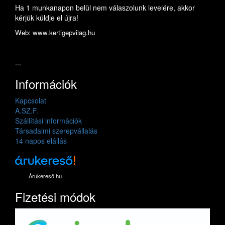
Ha 1 munkanapon belül nem válaszolunk levelére, akkor
kérjük küldje el újra!
Web: www.kertigepvilag.hu
...
Információk
Kapcsolat
A.SZ.F.
Szállítási információk
Társadalmi szerepvállalás
14 napos elállás
Árukereső.hu
Fizetési módok