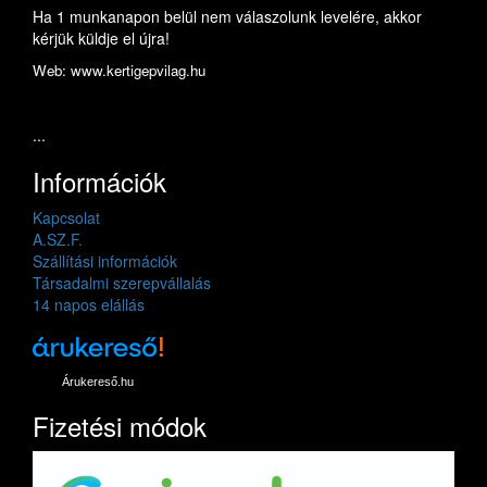
Ha 1 munkanapon belül nem válaszolunk levelére, akkor
kérjük küldje el újra!
Web: www.kertigepvilag.hu
...
Információk
Kapcsolat
A.SZ.F.
Szállítási információk
Társadalmi szerepvállalás
14 napos elállás
Árukereső.hu
Fizetési módok