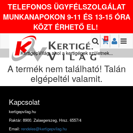
TELEFONOS ÜGYFÉLSZOLGÁLAT
MUNKANAPOKON 9-11 ÉS 13-15 ÓRA
KÖZT ÉRHETŐ EL!
0
KertigépVilág, ahol a kertigépek születnek...
A termék nem található! Talán
elgépeltél valamit.
Kapcsolat
kertigepvilag.hu
Raktár: 8900. Zalaegerszeg, Hrsz. 6557/4
Email:
rendeles@kertigepvilag.hu