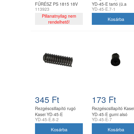
FŰRÉSZ PS 1815 18V
YD-45-E tartó (ü.a
113923
YD-45-E.7-1
tanknál)
Pillanatnyilag nem
rendelhető!
345 Ft
173 Ft
Rezgéscsillapító rugó
Rezgéscsillapító Kase
Kasei YD-45-E
YD-45-E gumi alsó
YD-45-E.8-2
YD-45-E-7
hengerhez