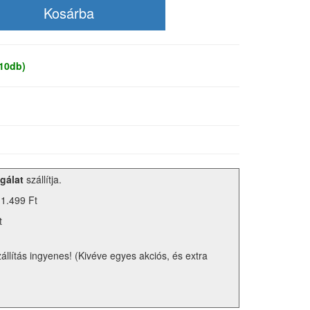
 10db)
gálat
szállítja.
 1.499 Ft
t
zállítás ingyenes! (Kivéve egyes akciós, és extra