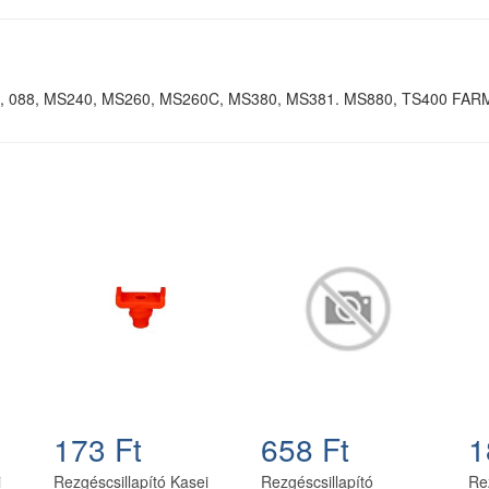
4, 088, MS240, MS260, MS260C, MS380, MS381. MS880, TS400 FA
173 Ft
658 Ft
1
i
Rezgéscsillapító Kasei
Rezgéscsillapító
Re