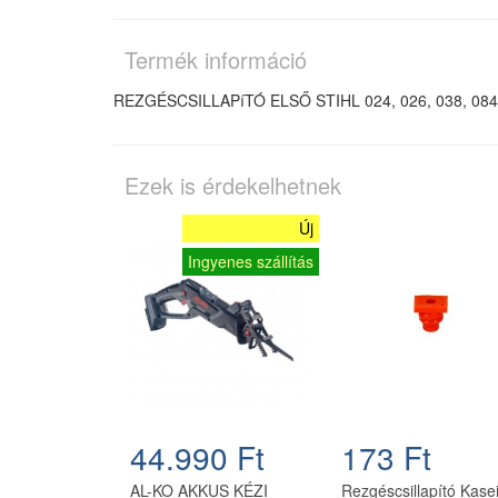
Termék információ
REZGÉSCSILLAPíTÓ ELSŐ STIHL 024, 026, 038, 08
Ezek is érdekelhetnek
Új
Ingyenes szállítás
44.990 Ft
173 Ft
AL-KO AKKUS KÉZI
Rezgéscsillapító Kase