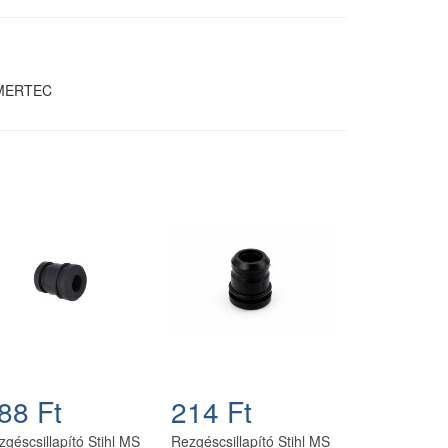
RMERTEC
88 Ft
214 Ft
zgéscsillapító Stihl MS
Rezgéscsillapító Stihl MS