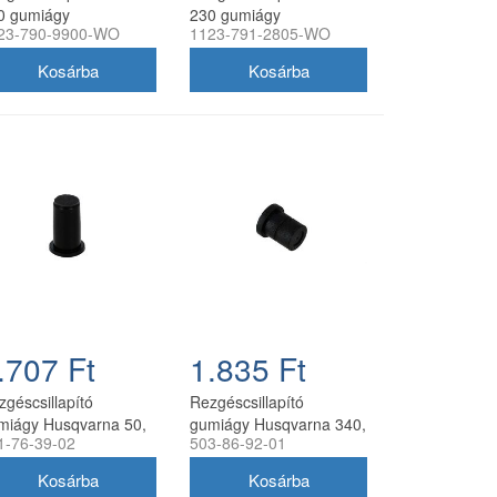
0 gumiágy
230 gumiágy
23-790-9900-WO
1123-791-2805-WO
ngyártott
utángyártott
.707 Ft
1.835 Ft
zgéscsillapító
Rezgéscsillapító
miágy Husqvarna 50,
gumiágy Husqvarna 340,
1-76-39-02
503-86-92-01
345, 350