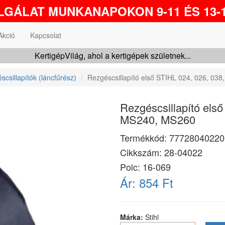
GÁLAT MUNKANAPOKON 9-11 ÉS 13-1
Akció
Kapcsolat
KertigépVilág, ahol a kertigépek születnek...
scsillapítók (láncfűrész)
Rezgéscsillapító első STIHL 024, 026, 03
Rezgéscsillapító első
MS240, MS260
Termékkód:
77728040220
Cikkszám:
28-04022
Polc: 16-069
Ár:
854 Ft
Márka:
Stihl