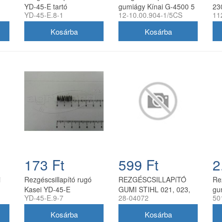
YD-45-E tartó
gumiágy Kínai G-4500 5
23
YD-45-E.8-1
12-10.00.904-1/5CS
11
(hengernél)
darab/garnitúra
utá
utángyártott
173 Ft
599 Ft
2
i
Rezgéscsillapító rugó
REZGÉSCSILLAPíTÓ
Re
Kasei YD-45-E
GUMI STIHL 021, 023,
gu
YD-45-E.9-7
28-04072
50
025, 029, 039
51
11237909900
FARMERTEC