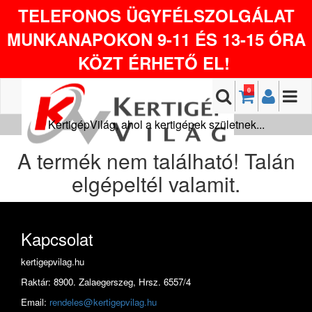
TELEFONOS ÜGYFÉLSZOLGÁLAT
MUNKANAPOKON 9-11 ÉS 13-15 ÓRA
KÖZT ÉRHETŐ EL!
0
KertigépVilág, ahol a kertigépek születnek...
A termék nem található! Talán
elgépeltél valamit.
Kapcsolat
kertigepvilag.hu
Raktár: 8900. Zalaegerszeg, Hrsz. 6557/4
Email:
rendeles@kertigepvilag.hu