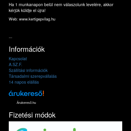
Ha 1 munkanapon belül nem válaszolunk levelére, akkor
kérjük küldje el újra!
Web: www.kertigepvilag.hu
...
Információk
Kapcsolat
A.SZ.F.
Szállítási információk
Társadalmi szerepvállalás
14 napos elállás
Árukereső.hu
Fizetési módok