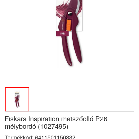
Fiskars Inspiration metszőolló P26
mélybordó (1027495)
Termékkód:
6411501150332