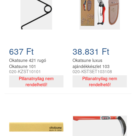
637 Ft
38.831 Ft
Okatsune 421 rugó
Okatsune luxus
Okatsune 101
ajándékkészlet 103
020-KZST10101
020-KSTSET103108
metszőollóhoz
metszőollóval és 108
Pillanatnyilag nem
bőrtokkal
Pillanatnyilag nem
rendelhető!
rendelhető!