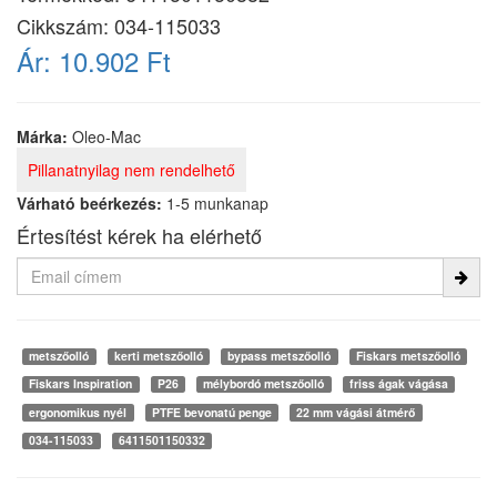
Cikkszám:
034-115033
Ár:
10.902 Ft
Márka:
Oleo-Mac
Pillanatnyilag nem rendelhető
Várható beérkezés:
1-5 munkanap
Értesítést kérek ha elérhető
metszőolló
kerti metszőolló
bypass metszőolló
Fiskars metszőolló
Fiskars Inspiration
P26
mélybordó metszőolló
friss ágak vágása
ergonomikus nyél
PTFE bevonatú penge
22 mm vágási átmérő
034-115033
6411501150332