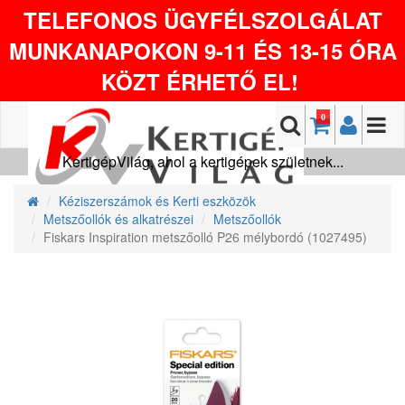
TELEFONOS ÜGYFÉLSZOLGÁLAT
MUNKANAPOKON 9-11 ÉS 13-15 ÓRA
KÖZT ÉRHETŐ EL!
0
KertigépVilág, ahol a kertigépek születnek...
Kéziszerszámok és Kerti eszközök
Metszőollók és alkatrészei
Metszőollók
Fiskars Inspiration metszőolló P26 mélybordó (1027495)