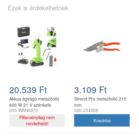
Ezek is érdekelhetnek
20.539 Ft
3.109 Ft
Akkus ágvágó metszőolló
Strend Pro metszőolló 215
600 W 21 V szénkefe
mm
035-WAN6970
020-234508
nélküli, két akkumulátorral
Pillanatnyilag nem
rendelhető!