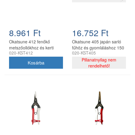
8.961 Ft
16.752 Ft
Okatsune 412 fenőkő
Okatsune 405 japán sarló
metszőollókhoz és kerti
fűhöz és gyomláláshoz 150
020-KST412
020-KST405
szerszámokhoz 150 x 25 x
mm penge
9 mm
Pillanatnyilag nem
rendelhető!