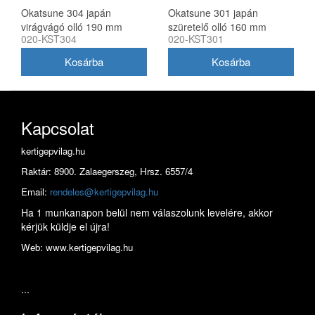
Okatsune 304 japán
Okatsune 301 japán
virágvágó olló 190 mm
szüretelő olló 160 mm
020-KST304
020-KST301
Kapcsolat
kertigepvilag.hu
Raktár: 8900. Zalaegerszeg, Hrsz. 6557/4
Email:
rendeles@kertigepvilag.hu
Ha 1 munkanapon belül nem válaszolunk levelére, akkor
kérjük küldje el újra!
Web: www.kertigepvilag.hu
...