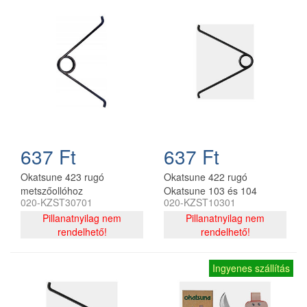
637 Ft
637 Ft
Okatsune 423 rugó
Okatsune 422 rugó
metszőollóhoz
Okatsune 103 és 104
020-KZST30701
020-KZST10301
metszőollóhoz
Pillanatnyilag nem
Pillanatnyilag nem
rendelhető!
rendelhető!
Ingyenes szállítás