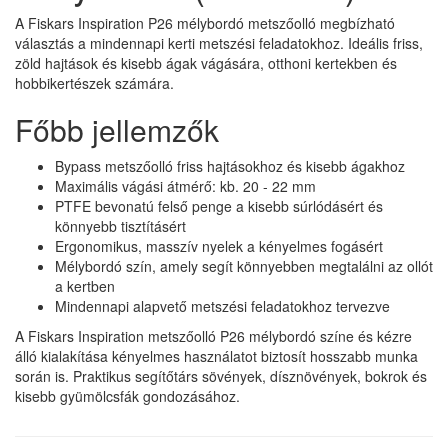
A Fiskars Inspiration P26 mélybordó metszőolló megbízható
választás a mindennapi kerti metszési feladatokhoz. Ideális friss,
zöld hajtások és kisebb ágak vágására, otthoni kertekben és
hobbikertészek számára.
Főbb jellemzők
Bypass metszőolló friss hajtásokhoz és kisebb ágakhoz
Maximális vágási átmérő: kb. 20 - 22 mm
PTFE bevonatú felső penge a kisebb súrlódásért és
könnyebb tisztításért
Ergonomikus, masszív nyelek a kényelmes fogásért
Mélybordó szín, amely segít könnyebben megtalálni az ollót
a kertben
Mindennapi alapvető metszési feladatokhoz tervezve
A Fiskars Inspiration metszőolló P26 mélybordó színe és kézre
álló kialakítása kényelmes használatot biztosít hosszabb munka
során is. Praktikus segítőtárs sövények, dísznövények, bokrok és
kisebb gyümölcsfák gondozásához.