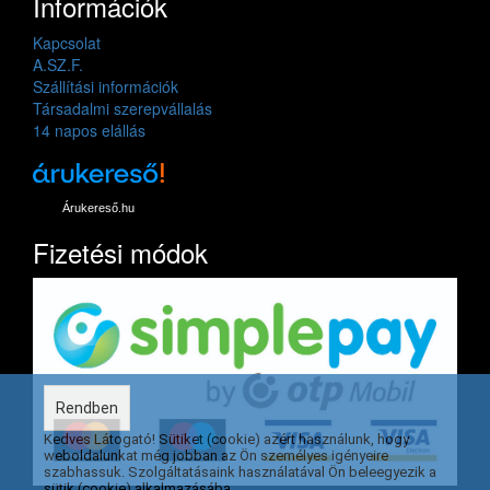
Információk
Kapcsolat
A.SZ.F.
Szállítási információk
Társadalmi szerepvállalás
14 napos elállás
Árukereső.hu
Fizetési módok
Rendben
Kedves Látogató! Sütiket (cookie) azért használunk, hogy
weboldalunkat még jobban az Ön személyes igényeire
szabhassuk. Szolgáltatásaink használatával Ön beleegyezik a
sütik (cookie) alkalmazásába.