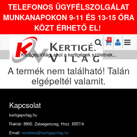
TELEFONOS ÜGYFÉLSZOLGÁLAT
MUNKANAPOKON 9-11 ÉS 13-15 ÓRA
KÖZT ÉRHETŐ EL!
0
KertigépVilág, ahol a kertigépek születnek...
A termék nem található! Talán
elgépeltél valamit.
Kapcsolat
kertigepvilag.hu
Raktár: 8900. Zalaegerszeg, Hrsz. 6557/4
Email:
rendeles@kertigepvilag.hu