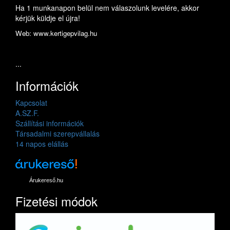
Ha 1 munkanapon belül nem válaszolunk levelére, akkor
kérjük küldje el újra!
Web: www.kertigepvilag.hu
...
Információk
Kapcsolat
A.SZ.F.
Szállítási információk
Társadalmi szerepvállalás
14 napos elállás
Árukereső.hu
Fizetési módok