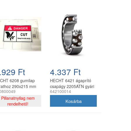
.929 Ft
4.337 Ft
CHT 6208 gumilap
HECHT 6421 ágaprító
rathoz 290x215 mm
csapágy 2205ATN gyári
0800049
642100014
aprítóhoz
pótalkatrész
Pillanatnyilag nem
rendelhető!