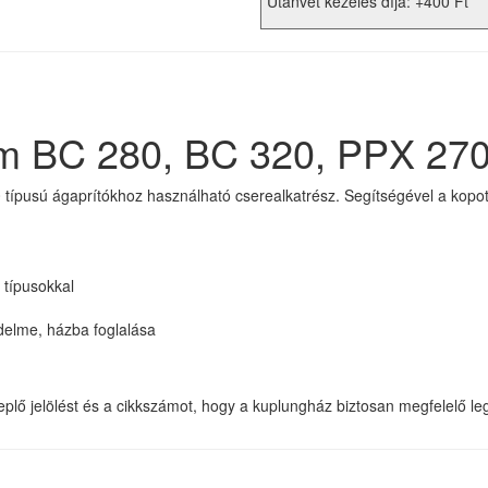
Utánvét kezelés díja: +400 Ft
m BC 280, BC 320, PPX 270
pusú ágaprítókhoz használható cserealkatrész. Segítségével a kopott
 típusokkal
delme, házba foglalása
replő jelölést és a cikkszámot, hogy a kuplungház biztosan megfelelő le