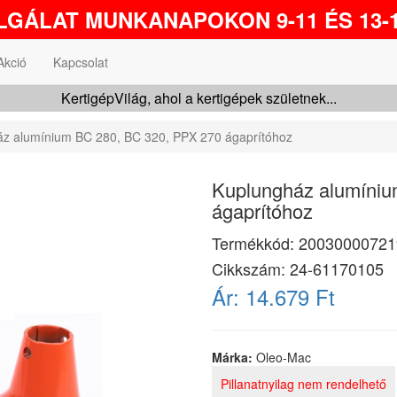
GÁLAT MUNKANAPOKON 9-11 ÉS 13-1
Akció
Kapcsolat
KertigépVilág, ahol a kertigépek születnek...
z alumínium BC 280, BC 320, PPX 270 ágaprítóhoz
Kuplungház alumíniu
ágaprítóhoz
Termékkód:
20030000721
Cikkszám:
24-61170105
Ár:
14.679 Ft
Márka:
Oleo-Mac
Pillanatnyilag nem rendelhető