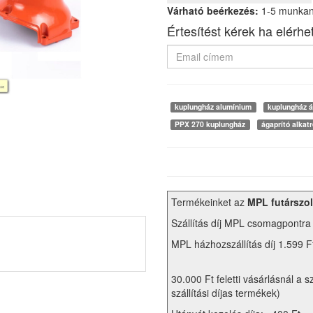
Várható beérkezés:
1-5 munka
Értesítést kérek ha elérhe
kuplungház alumínium
kuplungház á
PPX 270 kuplungház
ágaprító alkat
Termékeinket az
MPL futárszol
Szállítás díj MPL csomagpontra
MPL házhozszállítás díj 1.599 F
30.000 Ft feletti vásárlásnál a s
szállítási díjas termékek)