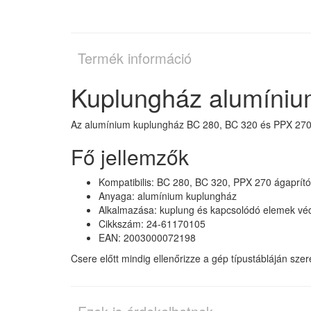
Termék információ
Kuplungház alumíniu
Az alumínium kuplungház BC 280, BC 320 és PPX 270 tí
Fő jellemzők
Kompatibilis: BC 280, BC 320, PPX 270 ágaprító
Anyaga: alumínium kuplungház
Alkalmazása: kuplung és kapcsolódó elemek vé
Cikkszám: 24-61170105
EAN: 2003000072198
Csere előtt mindig ellenőrizze a gép típustábláján sze