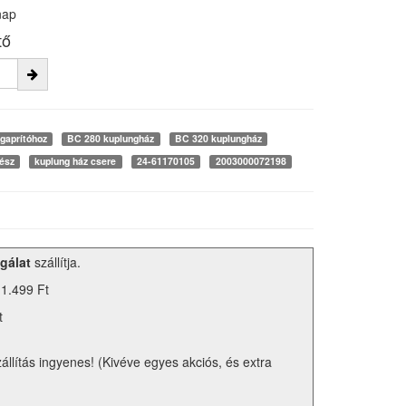
nap
tő
gaprítóhoz
BC 280 kuplungház
BC 320 kuplungház
rész
kuplung ház csere
24-61170105
2003000072198
gálat
szállítja.
 1.499 Ft
t
zállítás ingyenes! (Kivéve egyes akciós, és extra