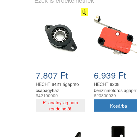
Ezek is érdekelhetnek
Új
7.807 Ft
6.939 Ft
HECHT 6421 ágaprító
HECHT 6208
csapágyház
benzinmotoros ágaprí
642100009
620800039
késtengelyhez 2205ATN
biztonsági kapcsoló
csapággyal
Pillanatnyilag nem
rendelhető!