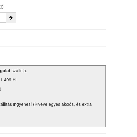
tő
gálat
szállítja.
 1.499 Ft
t
zállítás ingyenes! (Kivéve egyes akciós, és extra