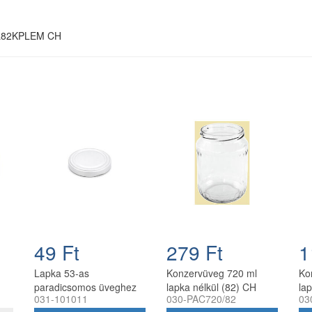
PL82KPLEM CH
49 Ft
279 Ft
1
Lapka 53-as
Konzervüveg 720 ml
Ko
paradicsomos üveghez
lapka nélkül (82) CH
la
031-101011
030-PAC720/82
03
1/2 litereshez