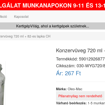
GÁLAT MUNKANAPOKON 9-11 ÉS 13-1
Akció
Kapcsolat
KertigépVilág, ahol a kertigépek születnek...
ervüveg 720 ml + 82-es lapka CH
Konzervüveg 720 ml 
Termékkód:
59012926877
Cikkszám:
030-WYG720/8
Ár:
267 Ft
Márka:
Oleo-Mac
Pillanatnyilag nem rendelhető
Várható beérkezés:
1-5 munka