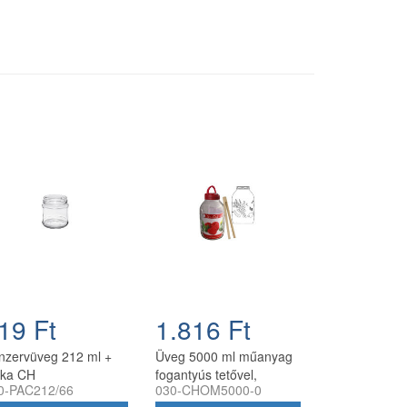
19 Ft
1.816 Ft
nzervüveg 212 ml +
Üveg 5000 ml műanyag
pka CH
fogantyús tetővel,
0-PAC212/66
030-CHOM5000-0
csipesszel