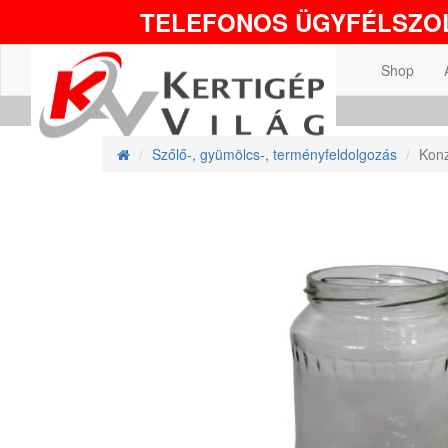
TELEFONOS ÜGYFÉLSZOL
Shop
Szőlő-, gyümölcs-, terményfeldolgozás
Konz