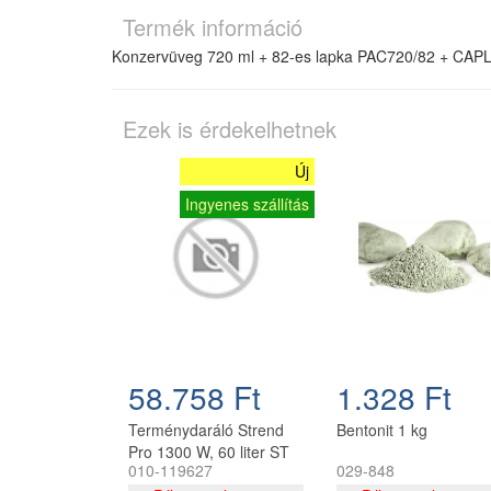
Termék információ
Konzervüveg 720 ml + 82-es lapka PAC720/82 + CA
Ezek is érdekelhetnek
Új
Ingyenes szállítás
58.758 Ft
1.328 Ft
Terménydaráló Strend
Bentonit 1 kg
Pro 1300 W, 60 liter ST
010-119627
029-848