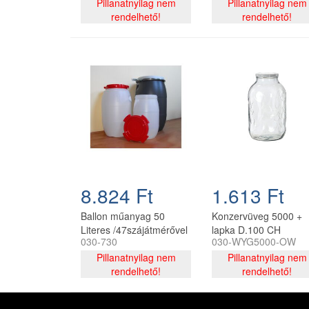
Pillanatnyilag nem
Pillanatnyilag nem
rendelhető!
rendelhető!
8.824 Ft
1.613 Ft
Ballon műanyag 50
Konzervüveg 5000 +
Literes /47szájátmérővel
lapka D.100 CH
030-730
030-WYG5000-OW
natúr
Pillanatnyilag nem
Pillanatnyilag nem
rendelhető!
rendelhető!