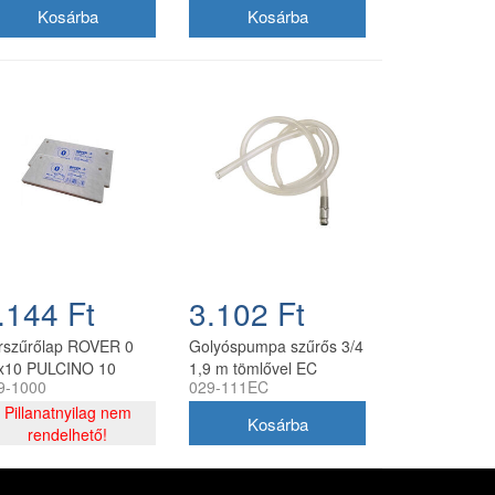
.144 Ft
3.102 Ft
rszűrőlap ROVER 0
Golyóspumpa szűrős 3/4
x10 PULCINO 10
1,9 m tömlővel EC
9-1000
029-111EC
/cs
Pillanatnyilag nem
rendelhető!