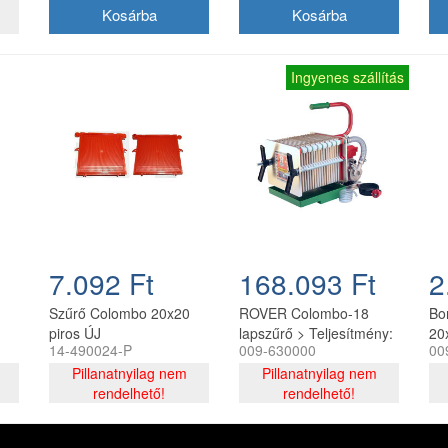
Ingyenes szállítás
7.092 Ft
168.093 Ft
2
Szűrő Colombo 20x20
ROVER Colombo-18
Bo
piros ÚJ
lapszűrő > Teljesítmény:
20
14-490024-P
009-630000
00
500-600 liter/óra > BE-
db
Pillanatnyilag nem
M20 NOVAX saválló
Pillanatnyilag nem
rendelhető!
szivattyúval szerelve >
rendelhető!
Saválló váz > 18 db
20x20x szűrőlap (2x18