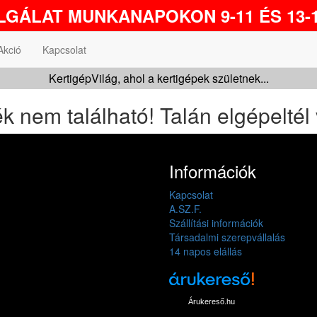
GÁLAT MUNKANAPOKON 9-11 ÉS 13-1
Akció
Kapcsolat
KertigépVilág, ahol a kertigépek születnek...
k nem található! Talán elgépeltél 
Információk
Kapcsolat
A.SZ.F.
Szállítási információk
Társadalmi szerepvállalás
14 napos elállás
Árukereső.hu