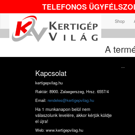
TELEFONOS ÜGYFÉLSZOL
Shop
A termé
...
Kapcsolat
kertigepvilag.hu
Raktár: 8900. Zalaegerszeg, Hrsz. 6557/4
Email:
rendeles@kertigepvilag.hu
Ha 1 munkanapon belül nem
válaszolunk levelére, akkor kérjük küldje
el újra!
Web: www.kertigepvilag.hu