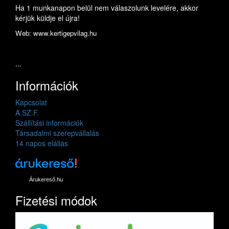
Ha 1 munkanapon belül nem válaszolunk levelére, akkor
kérjük küldje el újra!
Web: www.kertigepvilag.hu
...
Információk
Kapcsolat
A.SZ.F.
Szállítási információk
Társadalmi szerepvállalás
14 napos elállás
Árukereső.hu
Fizetési módok