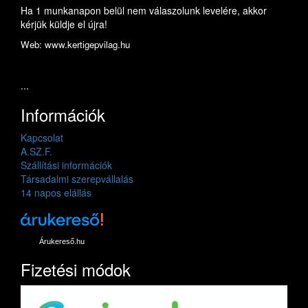
Ha 1 munkanapon belül nem válaszolunk levelére, akkor
kérjük küldje el újra!
Web: www.kertigepvilag.hu
...
Információk
Kapcsolat
A.SZ.F.
Szállítási információk
Társadalmi szerepvállalás
14 napos elállás
Árukereső.hu
Fizetési módok