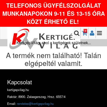
TELEFONOS ÜGYFÉLSZOLGÁLAT
MUNKANAPOKON 9-11 ÉS 13-15 ÓRA
KÖZT ÉRHETŐ EL!
0
KertigépVilág, ahol a kertigépek születnek...
A termék nem található! Talán
elgépeltél valamit.
Kapcsolat
kertigepvilag.hu
Raktár: 8900. Zalaegerszeg, Hrsz. 6557/4
Email:
rendeles@kertigepvilag.hu