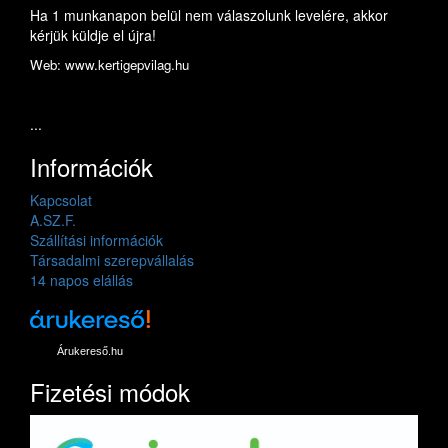
Ha 1 munkanapon belül nem válaszolunk levelére, akkor
kérjük küldje el újra!
Web: www.kertigepvilag.hu
...
Információk
Kapcsolat
A.SZ.F.
Szállítási információk
Társadalmi szerepvállalás
14 napos elállás
Árukereső.hu
Fizetési módok