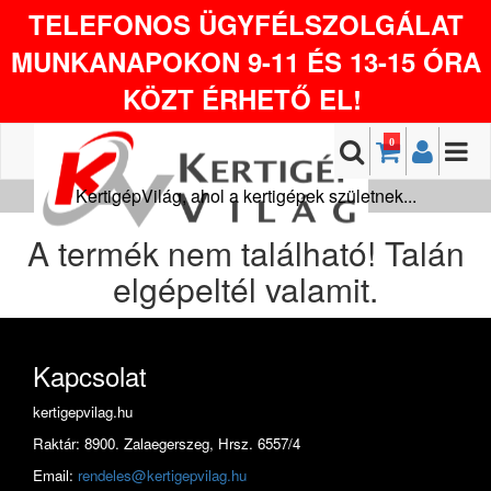
TELEFONOS ÜGYFÉLSZOLGÁLAT
MUNKANAPOKON 9-11 ÉS 13-15 ÓRA
KÖZT ÉRHETŐ EL!
0
KertigépVilág, ahol a kertigépek születnek...
A termék nem található! Talán
elgépeltél valamit.
Kapcsolat
kertigepvilag.hu
Raktár: 8900. Zalaegerszeg, Hrsz. 6557/4
Email:
rendeles@kertigepvilag.hu