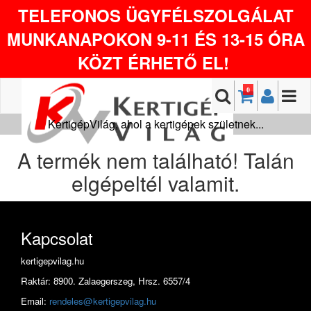
TELEFONOS ÜGYFÉLSZOLGÁLAT
MUNKANAPOKON 9-11 ÉS 13-15 ÓRA
KÖZT ÉRHETŐ EL!
0
KertigépVilág, ahol a kertigépek születnek...
A termék nem található! Talán
elgépeltél valamit.
Kapcsolat
kertigepvilag.hu
Raktár: 8900. Zalaegerszeg, Hrsz. 6557/4
Email:
rendeles@kertigepvilag.hu