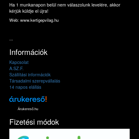
Ha 1 munkanapon belül nem válaszolunk levelére, akkor
kérjük küldje el újra!
Web: www.kertigepvilag.hu
...
Információk
Kapcsolat
A.SZ.F.
Szállítási információk
Társadalmi szerepvállalás
14 napos elállás
Árukereső.hu
Fizetési módok