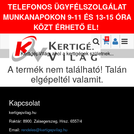
TELEFONOS ÜGYFÉLSZOLGÁLAT
MUNKANAPOKON 9-11 ÉS 13-15 ÓRA
KÖZT ÉRHETŐ EL!
0
KertigépVilág, ahol a kertigépek születnek...
A termék nem található! Talán
elgépeltél valamit.
Kapcsolat
kertigepvilag.hu
Raktár: 8900. Zalaegerszeg, Hrsz. 6557/4
Email:
rendeles@kertigepvilag.hu