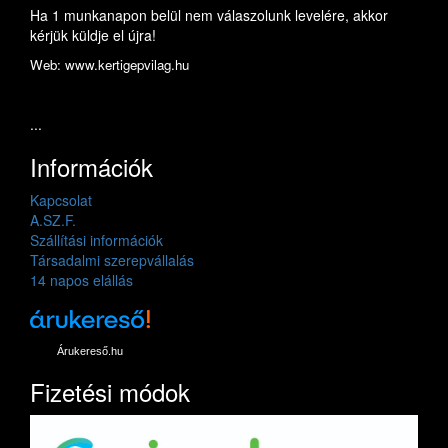
Ha 1 munkanapon belül nem válaszolunk levelére, akkor
kérjük küldje el újra!
Web: www.kertigepvilag.hu
...
Információk
Kapcsolat
A.SZ.F.
Szállítási információk
Társadalmi szerepvállalás
14 napos elállás
Árukereső.hu
Fizetési módok