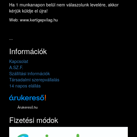
Ha 1 munkanapon belül nem válaszolunk levelére, akkor
kérjük küldje el újra!
Web: www.kertigepvilag.hu
...
Információk
Kapcsolat
A.SZ.F.
Szállítási információk
Társadalmi szerepvállalás
14 napos elállás
Árukereső.hu
Fizetési módok