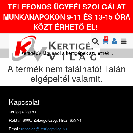
TELEFONOS ÜGYFÉLSZOLGÁLAT
MUNKANAPOKON 9-11 ÉS 13-15 ÓRA
KÖZT ÉRHETŐ EL!
0
KertigépVilág, ahol a kertigépek születnek...
A termék nem található! Talán
elgépeltél valamit.
Kapcsolat
kertigepvilag.hu
Raktár: 8900. Zalaegerszeg, Hrsz. 6557/4
Email:
rendeles@kertigepvilag.hu