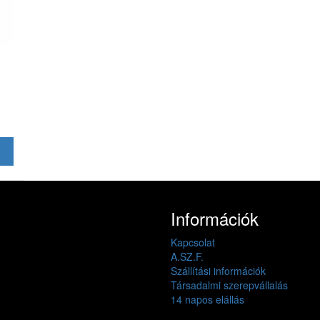
Információk
Kapcsolat
A.SZ.F.
Szállítási információk
Társadalmi szerepvállalás
14 napos elállás