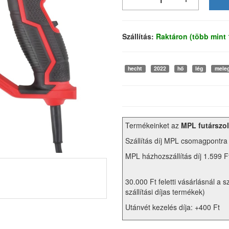
Szállítás:
Raktáron (több mint
hecht
2022
hő
lég
mele
Termékeinket az
MPL futárszol
Szállítás díj MPL csomagpontra
MPL házhozszállítás díj 1.599 F
30.000 Ft feletti vásárlásnál a s
szállítási díjas termékek)
Utánvét kezelés díja: +400 Ft