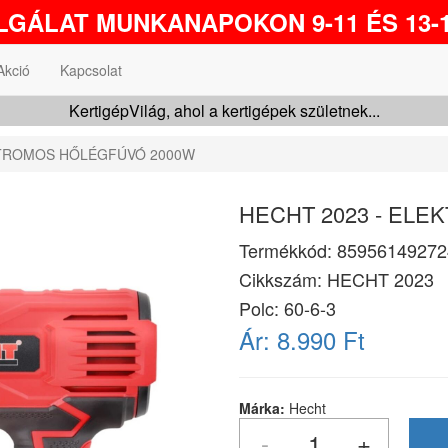
GÁLAT MUNKANAPOKON 9-11 ÉS 13-1
Akció
Kapcsolat
KertigépVilág, ahol a kertigépek születnek...
KTROMOS HŐLÉGFÚVÓ 2000W
HECHT 2023 - EL
Termékkód:
85956149272
Cikkszám:
HECHT 2023
Polc: 60-6-3
Ár:
8.990 Ft
Márka:
Hecht