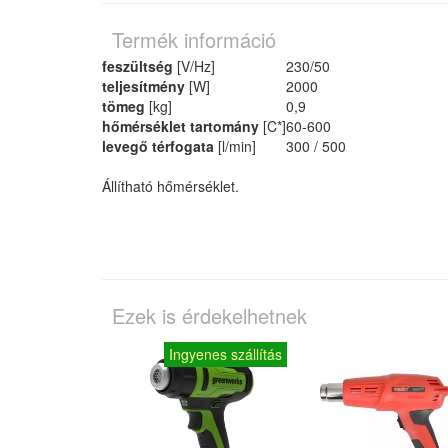
Termék információ
feszültség
[V/Hz]
230/50
teljesítmény
[W]
2000
tömeg
[kg]
0,9
hőmérséklet tartomány
[C*]
60-600
levegő térfogata
[l/min]
300 / 500
Állítható hőmérséklet.
Ezek is érdekelhetnek
Ingyenes szállítás