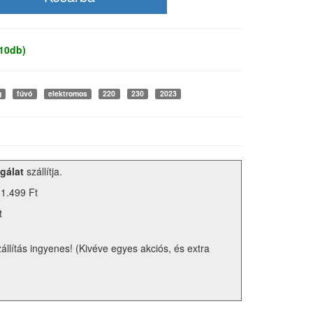
 10db)
g
fúvó
elektromos
220
230
2023
gálat
szállítja.
 1.499 Ft
t
zállítás ingyenes! (Kivéve egyes akciós, és extra