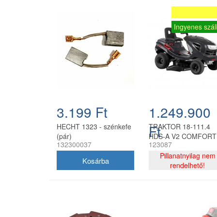
Ingyenes száll
3.199 Ft
1.249.900
HECHT 1323 - szénkefe
Ft
TRAKTOR 18-111.4
(pár)
HDS-A V2 COMFORT
132300037
123087
Pillanatnyilag nem
rendelhető!