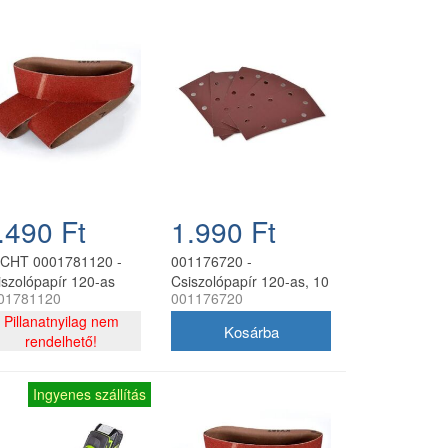
.490 Ft
1.990 Ft
CHT 0001781120 -
001176720 -
iszolópapír 120-as
Csiszolópapír 120-as, 10
01781120
001176720
3*76 (3db-os)
db
Pillanatnyilag nem
rendelhető!
Ingyenes szállítás