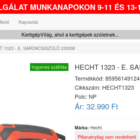
GÁLAT MUNKANAPOKON 9-11 ÉS 13-1
Akció
Kapcsolat
KertigépVilág, ahol a kertigépek születnek...
 1323 - E. SAROKCSISZOLÓ 2350W
HECHT 1323 - E. 
Ingyenes szállítás
Termékkód:
85956149124
Cikkszám:
HECHT1323
Polc: NP
Ár:
32.990 Ft
Márka:
Hecht
Pillanatnyilag nem rendelhető