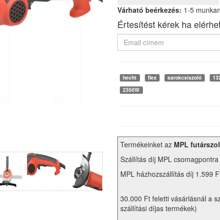
Várható beérkezés:
1-5 munka
Értesítést kérek ha elérhe
hecht
flex
sarokcsiszoló
13
2350W
Termékeinket az
MPL futárszol
Szállítás díj MPL csomagpontra
MPL házhozszállítás díj 1.599 F
30.000 Ft feletti vásárlásnál a s
szállítási díjas termékek)