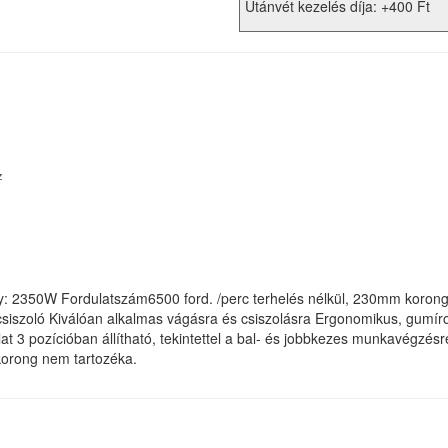
Utánvét kezelés díja: +400 Ft
z
: 2350W Fordulatszám6500 ford. /perc terhelés nélkül, 230mm korong
siszoló Kiválóan alkalmas vágásra és csiszolásra Ergonomikus, gumíro
t 3 pozícióban állítható, tekintettel a bal- és jobbkezes munkavégz
ókorong nem tartozéka.