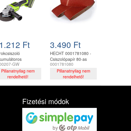
1.212 Ft
3.490 Ft
rokcsiszoló
HECHT 0001781080 -
kumulátoros
Csiszolópapír 80-as
00207-GW
0001781080
eenworks GD24AG
533*76 (3db-os)
v, 125mm, akku és
Pillanatnyilag nem
Pillanatnyilag nem
tő nélkül
rendelhető!
rendelhető!
Fizetési módok