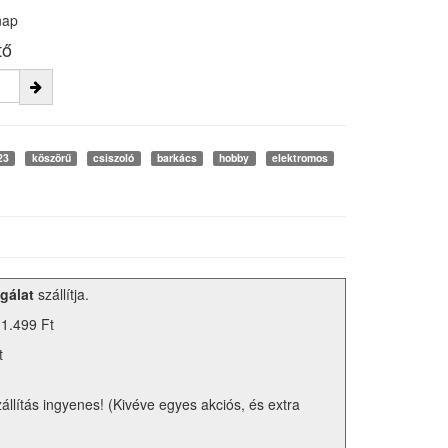
nap
tő
23
köszörű
csiszoló
barkács
hobby
elektromos
gálat
szállítja.
 1.499 Ft
t
zállítás ingyenes! (Kivéve egyes akciós, és extra