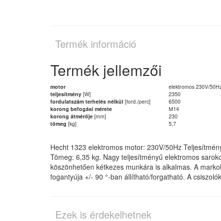
Termék információ
Termék jellemzői
motor
elektromos 230V/50H
teljesítmény
[W]
2350
fordulatszám terhelés nélkül
[ford./perc]
6500
korong befogási mérete
M14
korong átmérője
[mm]
230
tömeg
[kg]
5,7
Hecht 1323 elektromos motor: 230V/50Hz Teljesítmény
Tömeg: 6,35 kg. Nagy teljesítményű elektromos sarokc
köszönhetően kétkezes munkára is alkalmas. A markola
fogantyúja +/- 90 °-ban állítható/forgatható. A csiszol
Ezek is érdekelhetnek