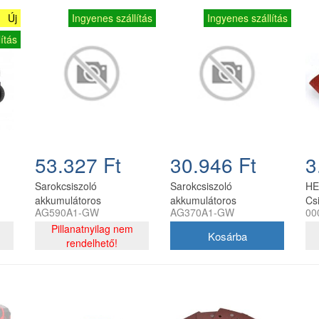
Új
Ingyenes szállítás
Ingyenes szállítás
ítás
53.327 Ft
30.946 Ft
3
Sarokcsiszoló
Sarokcsiszoló
HE
akkumulátoros
akkumulátoros
Cs
AG590A1-GW
AG370A1-GW
00
Greenworks AG590
Greenworks AG370
53
akkumulátorral és
Pillanatnyilag nem
akkumulátor és töltő
töltővel
rendelhető!
nélkül