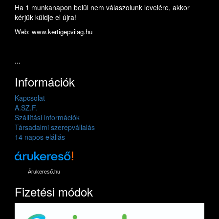
Ha 1 munkanapon belül nem válaszolunk levelére, akkor
kérjük küldje el újra!
Web: www.kertigepvilag.hu
...
Információk
Kapcsolat
A.SZ.F.
Szállítási információk
Társadalmi szerepvállalás
14 napos elállás
Árukereső.hu
Fizetési módok