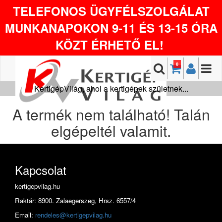
TELEFONOS ÜGYFÉLSZOLGÁLAT
MUNKANAPOKON 9-11 ÉS 13-15 ÓRA
KÖZT ÉRHETŐ EL!
0
KertigépVilág, ahol a kertigépek születnek...
A termék nem található! Talán
elgépeltél valamit.
Kapcsolat
kertigepvilag.hu
Raktár: 8900. Zalaegerszeg, Hrsz. 6557/4
Email:
rendeles@kertigepvilag.hu