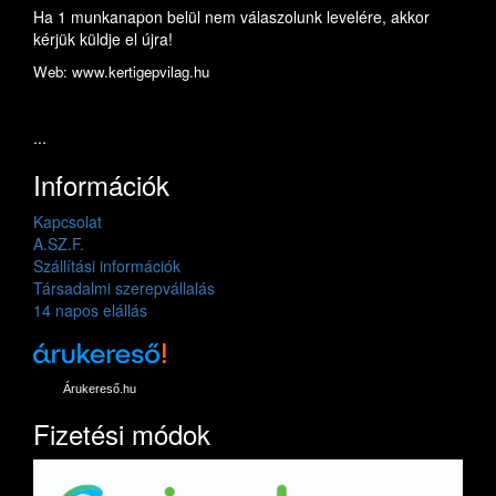
Ha 1 munkanapon belül nem válaszolunk levelére, akkor
kérjük küldje el újra!
Web: www.kertigepvilag.hu
...
Információk
Kapcsolat
A.SZ.F.
Szállítási információk
Társadalmi szerepvállalás
14 napos elállás
Árukereső.hu
Fizetési módok