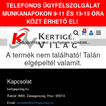
TELEFONOS ÜGYFÉLSZOLGÁLAT
MUNKANAPOKON 9-11 ÉS 13-15 ÓRA
KÖZT ÉRHETŐ EL!
0
KertigépVilág, ahol a kertigépek születnek...
A termék nem található! Talán
elgépeltél valamit.
Kapcsolat
kertigepvilag.hu
Raktár: 8900. Zalaegerszeg, Hrsz. 6557/4
Email:
rendeles@kertigepvilag.hu