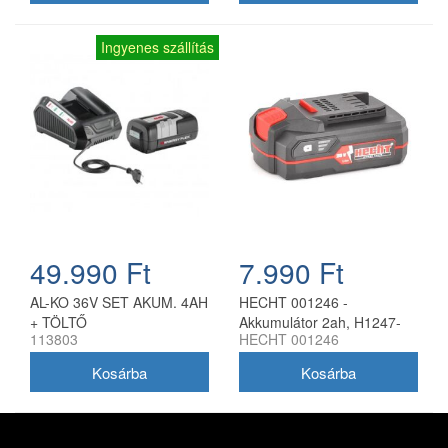
Ingyenes szállítás
49.990 Ft
7.990 Ft
AL-KO 36V SET AKUM. 4AH
HECHT 001246 -
+ TÖLTŐ
Akkumulátor 2ah, H1247-
113803
HECHT 001246
hez