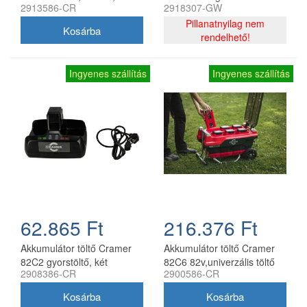
2913586-CR
2918307-GW
21700 bluetooth ipx4
Pillanatnyilag nem
rendelhető!
Ingyenes szállítás
Ingyenes szállítás
62.865 Ft
216.376 Ft
Akkumulátor töltő Cramer
Akkumulátor töltő Cramer
82C2 gyorstöltő, két
82C6 82v,univerzális töltő
2908386-CR
2900586-CR
állomással, 82v, 4a
hat akkumulátor részére