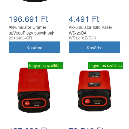
196.691 Ft
4.491 Ft
Akkumulátor Cramer
Akkumulátor töltő Kasei
82V580P 82v 580wh 8ah
WS-25DA
2913486-CR
WS1218Z-D3K
21700
Ingyenes szállítás
Ingyenes szállítás