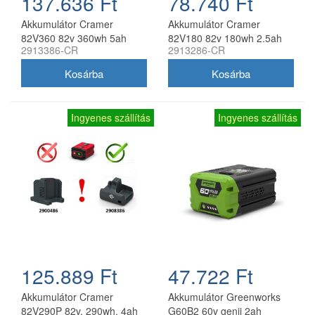
137.636 Ft
78.740 Ft
Akkumulátor Cramer
Akkumulátor Cramer
82V360 82v 360wh 5ah
82V180 82v 180wh 2.5ah
2913386-CR
2913286-CR
18650
18650
Ingyenes szállítás
Ingyenes szállítás
125.889 Ft
47.722 Ft
Akkumulátor Cramer
Akkumulátor Greenworks
82V290P 82v, 290wh, 4ah
G60B2 60v genii 2ah