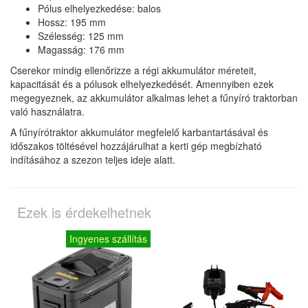
Pólus elhelyezkedése: balos
Hossz: 195 mm
Szélesség: 125 mm
Magasság: 176 mm
Cserekor mindig ellenőrizze a régi akkumulátor méreteit,
kapacitását és a pólusok elhelyezkedését. Amennyiben ezek
megegyeznek, az akkumulátor alkalmas lehet a fűnyíró traktorban
való használatra.
A fűnyírótraktor akkumulátor megfelelő karbantartásával és
időszakos töltésével hozzájárulhat a kerti gép megbízható
indításához a szezon teljes ideje alatt.
Ezek is érdekelhetnek
Ingyenes szállítás