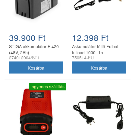
39.900 Ft
12.398 Ft
STIGA akkumulátor E 420
Akkumulátor töltő Fulbat
(48V, 2Ah)
fulload 1000- 1a
274012004/ST1
750514-FU
Ingyenes szállítás