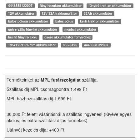
4448558122007
fűnyírótraktor akkumulátor
fűnyíró traktor akkumulátor
12V akkumulátor
12V 32Ah akkumulátor
32Ah akkumulátor
balos pólusú akkumulátor
balos pólus
kerti traktor akkumulátor
univerzális fűnyíró akkumulátor
monbat akkumulátor
hecht fűnyíró akku
csere akkumulátor fűnyíróhoz
195x125x176 mm akkumulátor
855-8125
4448558122007
Termékeinket az
MPL futárszolgálat
szállítja.
Szállítás díj MPL csomagpontra 1.499 Ft
MPL házhozszállítás díj 1.599 Ft
30.000 Ft feletti vásárlásnál a szállítás ingyenes! (Kivéve egyes
akciós, és extra szállítási díjas termékek)
Utánvét kezelés díja: +400 Ft