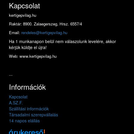
Kapcsolat
kertigepvilag.hu
Raktár: 8900. Zalaegerszeg, Hrsz. 6557/4
Email:
rendeles@kertigepvilag.hu
Ha 1 munkanapon belül nem válaszolunk levelére, akkor
kérjük küldje el újra!
Web: www.kertigepvilag.hu
...
Információk
Kapcsolat
A.SZ.F.
Szállítási információk
Társadalmi szerepvállalás
14 napos elállás