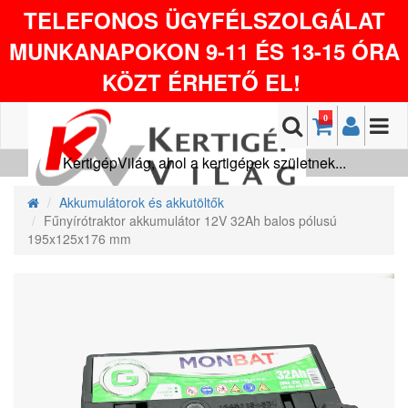
TELEFONOS ÜGYFÉLSZOLGÁLAT
MUNKANAPOKON 9-11 ÉS 13-15 ÓRA
KÖZT ÉRHETŐ EL!
0
KertigépVilág, ahol a kertigépek születnek...
Akkumulátorok és akkutöltők
Fűnyírótraktor akkumulátor 12V 32Ah balos pólusú
195x125x176 mm