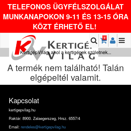
TELEFONOS ÜGYFÉLSZOLGÁLAT
MUNKANAPOKON 9-11 ÉS 13-15 ÓRA
KÖZT ÉRHETŐ EL!
0
KertigépVilág, ahol a kertigépek születnek...
A termék nem található! Talán
elgépeltél valamit.
Kapcsolat
kertigepvilag.hu
Raktár: 8900. Zalaegerszeg, Hrsz. 6557/4
Email:
rendeles@kertigepvilag.hu