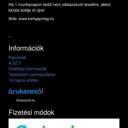
Ha 1 munkanapon belül nem válaszolunk levelére, akkor
kérjük küldje el újra!
Web: www.kertigepvilag.hu
...
Információk
Kapcsolat
A.SZ.F.
Szállítási információk
Társadalmi szerepvállalás
14 napos elállás
Árukereső.hu
Fizetési módok