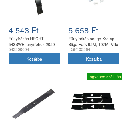
4.543 Ft
5.658 Ft
Fűnyírókés HECHT
Fűnyírókés penge Kramp
543SWE fűnyíróhoz 2020-
Stiga Park 92M, 107M, Villa
543300004
FGP405564
21
92M, 107M 170 mm
Ingyenes szállítás