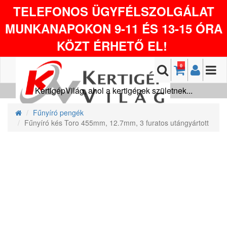
TELEFONOS ÜGYFÉLSZOLGÁLAT
MUNKANAPOKON 9-11 ÉS 13-15 ÓRA
KÖZT ÉRHETŐ EL!
0
KertigépVilág, ahol a kertigépek születnek...
Fűnyíró pengék
Fűnyíró kés Toro 455mm, 12.7mm, 3 furatos utángyártott