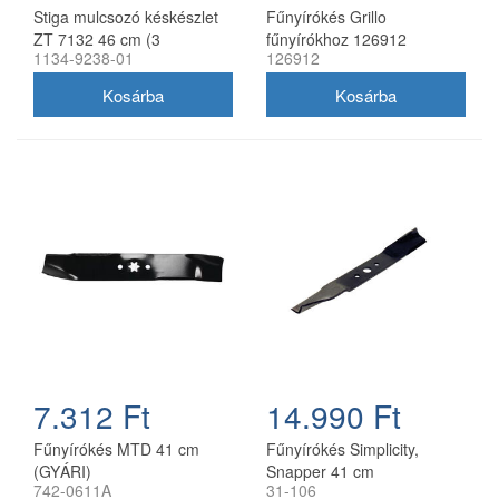
Stiga mulcsozó késkészlet
Fűnyírókés Grillo
ZT 7132 46 cm (3
fűnyírókhoz 126912
1134-9238-01
126912
db/csomag) 1134-9238-01
7.312 Ft
14.990 Ft
Fűnyírókés MTD 41 cm
Fűnyírókés Simplicity,
(GYÁRI)
Snapper 41 cm
742-0611A
31-106
(1704856SM)