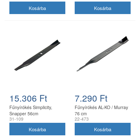
15.306 Ft
7.290 Ft
Fűnyírókés Simplicity,
Fűnyírókés AL-KO / Murray
Snapper 56cm
76 cm
31-109
22-473
(1716695ASM)