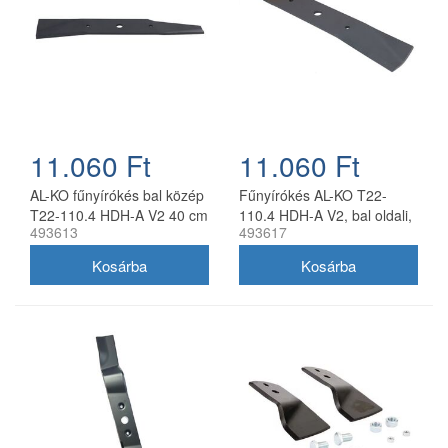
11.060 Ft
11.060 Ft
AL-KO fűnyírókés bal közép
Fűnyírókés AL-KO T22-
T22-110.4 HDH-A V2 40 cm
110.4 HDH-A V2, bal oldali,
493613
493617
40 cm