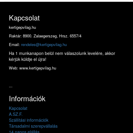
Kapcsolat
kertigepvilag.hu
Raktár: 8900. Zalaegerszeg, Hrsz. 6557/4
Email:
rendeles@kertigepvilag.hu
Ha 1 munkanapon belül nem válaszolunk levelére, akkor
kérjük küldje el újra!
Web: www.kertigepvilag.hu
...
Információk
Kapcsolat
A.SZ.F.
Szállítási információk
Társadalmi szerepvállalás
14 napos elállás