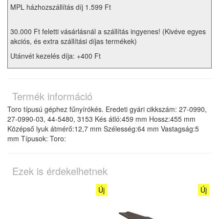
MPL házhozszállítás díj 1.599 Ft
30.000 Ft feletti vásárlásnál a szállítás ingyenes! (Kivéve egyes
akciós, és extra szállítási díjas termékek)
Utánvét kezelés díja: +400 Ft
Termék információ
Toro típusú géphez fűnyírókés. Eredeti gyári cikkszám: 27-0990,
27-0990-03, 44-5480, 3153 Kés átló:459 mm Hossz:455 mm
Középső lyuk átmérő:12,7 mm Szélesség:64 mm Vastagság:5
mm Típusok: Toro:
Ezek is érdekelhetnek
Új
Új