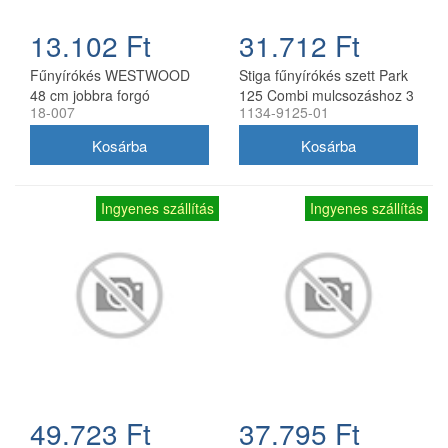
13.102 Ft
31.712 Ft
Fűnyírókés WESTWOOD
Stiga fűnyírókés szett Park
48 cm jobbra forgó
125 Combi mulcsozáshoz 3
18-007
1134-9125-01
db
Ingyenes szállítás
Ingyenes szállítás
49.723 Ft
37.795 Ft