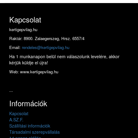
Kapcsolat
kertigepvilag.hu
Raktár: 8900. Zalaegerszeg, Hrsz. 6557/4
Email:
rendeles@kertigepvilag.hu
Ha 1 munkanapon belül nem válaszolunk levelére, akkor
kérjük küldje el újra!
Web: www.kertigepvilag.hu
...
Információk
Kapcsolat
A.SZ.F.
Szállítási információk
Társadalmi szerepvállalás
14 napos elállás