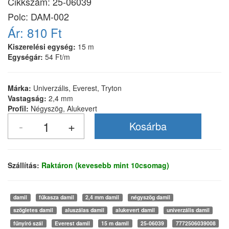
Cikkszám:
25-06039
Polc: DAM-002
Ár:
810 Ft
Kiszerelési egység:
15 m
Egységár:
54 Ft/m
Márka:
Univerzális, Everest, Tryton
Vastagság:
2,4 mm
Profil:
Négyszög, Alukevert
Szállítás:
Raktáron (kevesebb mint 10csomag)
damil
fűkasza damil
2,4 mm damil
négyszög damil
szögletes damil
aluszálas damil
alukevert damil
univerzális damil
fűnyíró szál
Everest damil
15 m damil
25-06039
7772506039008