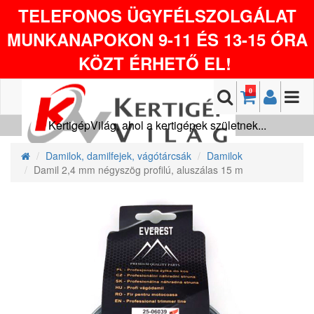
TELEFONOS ÜGYFÉLSZOLGÁLAT
MUNKANAPOKON 9-11 ÉS 13-15 ÓRA
KÖZT ÉRHETŐ EL!
0
KertigépVilág, ahol a kertigépek születnek...
Damilok, damilfejek, vágótárcsák
Damilok
Damil 2,4 mm négyszög profilú, aluszálas 15 m