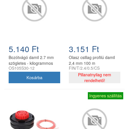
5.140 Ft
3.151 Ft
Bozótvágó damil 2.7 mm
Olasz csillag profilú damil
szögletes - kilogrammos
2,4 mm 100 m
OS105S30-12
FIN/T/2.4/0.5/CS
kiszerelés
Pillanatnyilag nem
rendelhető!
Ingyenes szállítás