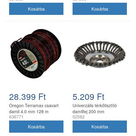
28.399 Ft
5.209 Ft
Oregon Terramax csavart
Univerzális térkőtisztító
damil 4.0 mm 128 m
damilfej 200 mm
636771
02582
utángyártott, 25 mm belső
átmérő