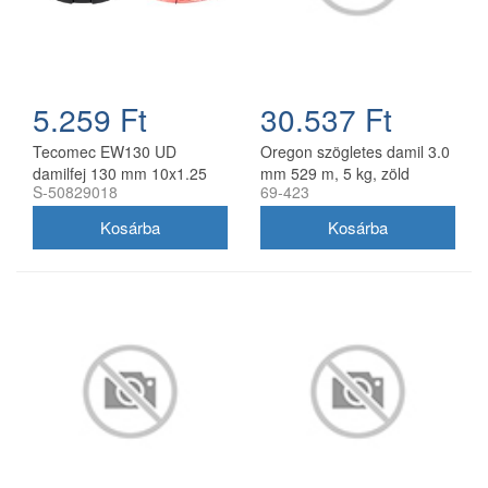
5.259 Ft
30.537 Ft
Tecomec EW130 UD
Oregon szögletes damil 3.0
damilfej 130 mm 10x1.25
mm 529 m, 5 kg, zöld
S-50829018
69-423
balos belső menettel
gyorsfűzős