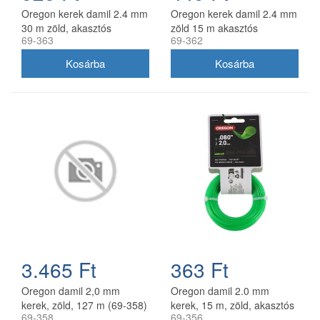
Oregon kerek damil 2.4 mm
Oregon kerek damil 2.4 mm
30 m zöld, akasztós
zöld 15 m akasztós
69-363
69-362
kiszerelés
kiszerelésben
3.465 Ft
363 Ft
Oregon damil 2,0 mm
Oregon damil 2.0 mm
kerek, zöld, 127 m (69-358)
kerek, 15 m, zöld, akasztós
69-358
69-356
kiszerelés