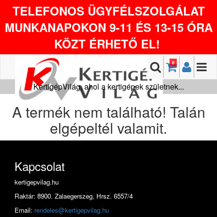
TELEFONOS ÜGYFÉLSZOLGÁLAT
MUNKANAPOKON 9-11 ÉS 13-15 ÓRA
KÖZT ÉRHETŐ EL!
0
KertigépVilág, ahol a kertigépek születnek...
A termék nem található! Talán
elgépeltél valamit.
Kapcsolat
kertigepvilag.hu
Raktár: 8900. Zalaegerszeg, Hrsz. 6557/4
Email:
rendeles@kertigepvilag.hu