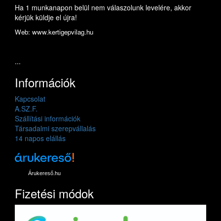
Ha 1 munkanapon belül nem válaszolunk levelére, akkor
kérjük küldje el újra!
Web: www.kertigepvilag.hu
...
Információk
Kapcsolat
A.SZ.F.
Szállítási információk
Társadalmi szerepvállalás
14 napos elállás
Árukereső.hu
Fizetési módok