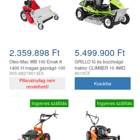
2.359.898 Ft
5.499.900 Ft
Oleo-Mac WB 100 Emak K
GRILLO fű és bozótvágó
1400 H magas gazvágó 100
traktor CLIMBER 10 AWD
003-68279013E5
8010CF
cm, 459 cm3
23
Pillanatnyilag nem
rendelhető!
Ingyenes szállítás
Ingyenes szállítás