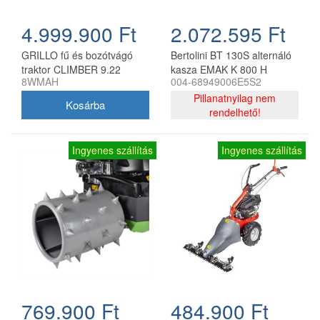
4.999.900 Ft
2.072.595 Ft
GRILLO fű és bozótvágó
Bertolini BT 130S alternáló
traktor CLIMBER 9.22
kasza EMAK K 800 H
8WMAH
004-68949006E5S2
motorral
Pillanatnyilag nem
rendelhető!
Ingyenes szállítás
Ingyenes szállítás
769.900 Ft
484.900 Ft