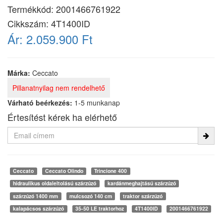
Termékkód:
2001466761922
Cikkszám:
4T1400ID
Ár:
2.059.900 Ft
Márka:
Ceccato
Pillanatnyilag nem rendelhető
Várható beérkezés:
1-5 munkanap
Értesítést kérek ha elérhető
Ceccato
Ceccato Olindo
Trincione 400
hidraulikus oldaleltolású szárzúzó
kardánmeghajtású szárzúzó
szárzúzó 1400 mm
mulcsozó 140 cm
traktor szárzúzó
kalapácsos szárzúzó
35-50 LE traktorhoz
4T1400ID
2001466761922