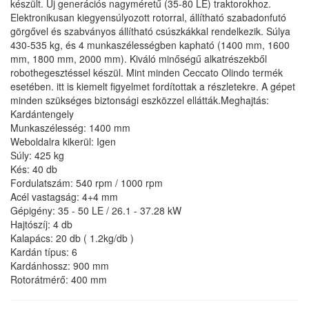
készült. Új generációs nagyméretű (35-80 LE) traktorokhoz.
Elektronikusan kiegyensúlyozott rotorral, állítható szabadonfutó
görgővel és szabványos állítható csúszkákkal rendelkezik. Súlya
430-535 kg, és 4 munkaszélességben kapható (1400 mm, 1600
mm, 1800 mm, 2000 mm). Kiváló minőségű alkatrészekből
robothegesztéssel készül. Mint minden Ceccato Olindo termék
esetében. itt is kiemelt figyelmet fordítottak a részletekre. A gépet
minden szükséges biztonsági eszközzel ellátták.Meghajtás:
Kardántengely
Munkaszélesség: 1400 mm
Weboldalra kikerül: Igen
Súly: 425 kg
Kés: 40 db
Fordulatszám: 540 rpm / 1000 rpm
Acél vastagság: 4+4 mm
Gépigény: 35 - 50 LE / 26.1 - 37.28 kW
Hajtószíj: 4 db
Kalapács: 20 db ( 1.2kg/db )
Kardán típus: 6
Kardánhossz: 900 mm
Rotorátmérő: 400 mm