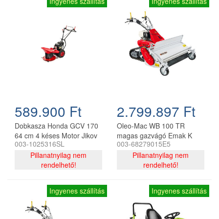
Ingyenes szállítás
Ingyenes szállítás
589.900 Ft
2.799.897 Ft
Dobkasza Honda GCV 170
Oleo-Mac WB 100 TR
64 cm 4 késes Motor Jikov
magas gazvágó Emak K
003-1025316SL
003-68279015E5
1400 H motorral,
Pillanatnyilag nem
hernyótalpas meghajtással
Pillanatnyilag nem
rendelhető!
rendelhető!
Ingyenes szállítás
Ingyenes szállítás