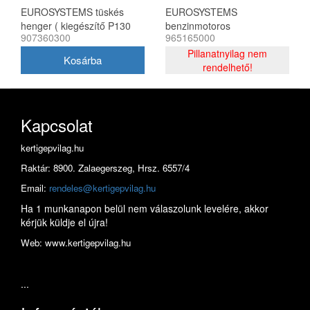
EUROSYSTEMS tüskés
EUROSYSTEMS
henger ( kiegészítő P130
benzinmotoros
907360300
965165000
modellhez, 1 pár )
alternálókasza M210 Honda
GCV170 ( alapgép
Pillanatnyilag nem
munkaeszközzel )
rendelhető!
Kapcsolat
kertigepvilag.hu
Raktár: 8900. Zalaegerszeg, Hrsz. 6557/4
Email:
rendeles@kertigepvilag.hu
Ha 1 munkanapon belül nem válaszolunk levelére, akkor
kérjük küldje el újra!
Web: www.kertigepvilag.hu
...