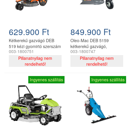
629.900 Ft
849.900 Ft
Kétkerekű gazvágó DEB
Oleo-Mac DEB 5159
519 kézi gyomirtó szerszám
kétkerekű gazvágó,
003-1800751
003-1800747
magasfűnyíró
Pillanatnyilag nem
Pillanatnyilag nem
rendelhető!
rendelhető!
Ingyenes szállítás
Ingyenes szállítás