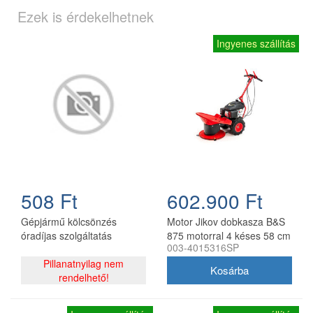
Ezek is érdekelhetnek
Ingyenes szállítás
508 Ft
602.900 Ft
Gépjármű kölcsönzés
Motor Jikov dobkasza B&S
óradíjas szolgáltatás
875 motorral 4 késes 58 cm
003-4015316SP
Pillanatnyilag nem
rendelhető!