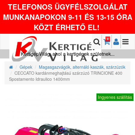
TELEFONOS ÜGYFÉLSZOLGÁLAT
MUNKANAPOKON 9-11 ÉS 13-15 ÓRA
KÖZT ÉRHETŐ EL!
0
KertigépVilág, ahol a kertigépek születnek...
Gépek
Magasgazvágók, alternáló kaszák, szárzúzók
CECCATO kardánmeghajtású szárzúzó TRINCIONE 400
Spostamento Idraulico 1400mm
Ingyenes szállítás