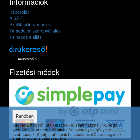
Információk
Kapcsolat
A.SZ.F.
Szállítási információk
Társadalmi szerepvállalás
14 napos elállás
Árukereső.hu
Fizetési módok
Rendben
Kedves Látogató! Sütiket (cookie) azért használunk, hogy
weboldalunkat még jobban az Ön személyes igényeire
szabhassuk. Szolgáltatásaink használatával Ön beleegyezik a
sütik (cookie) alkalmazásába.