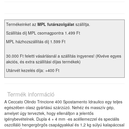
Termékeinket az
MPL futárszolgálat
szállítja.
Szállítás díj MPL csomagpontra 1.499 Ft
MPL házhozszállítás díj 1.599 Ft
30.000 Ft feletti vásárlásnál a szállítás ingyenes! (Kivéve egyes
akciós, és extra szállítási díjas termékek)
Utánvét kezelés díja: +400 Ft
Termék információ
A Ceccato Olindo Trincione 400 Spostamento Idraulico egy teljes
egészében olasz gyártású szárzúzó. Nehéz és masszív gép,
amelyet úgy terveztek, hogy ellenálljon a jelentős
igénybevételnek. Dupla 4 + 4 mm -es acéllemezzel és speciális
oszcilláló hengergörgős csapágyakkal és 1,2 kg súlyú kalapáccsal