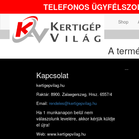
TELEFONOS ÜGYFÉLSZOL
Shop
A termé
...
Kapcsolat
kertigepvilag.hu
Raktár: 8900. Zalaegerszeg, Hrsz. 6557/4
Email:
rendeles@kertigepvilag.hu
Ha 1 munkanapon belül nem
válaszolunk levelére, akkor kérjük küldje
el újra!
Web: www.kertigepvilag.hu