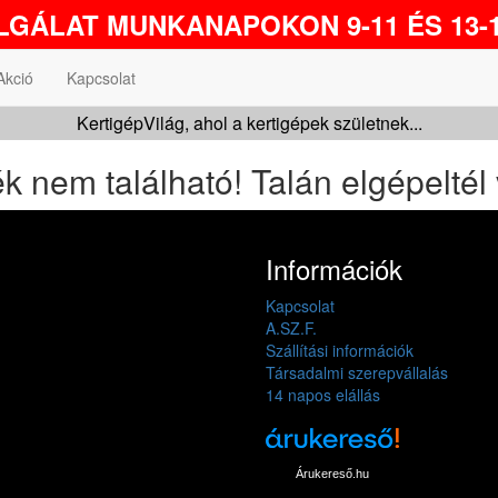
GÁLAT MUNKANAPOKON 9-11 ÉS 13-1
Akció
Kapcsolat
KertigépVilág, ahol a kertigépek születnek...
k nem található! Talán elgépeltél 
Információk
Kapcsolat
A.SZ.F.
Szállítási információk
Társadalmi szerepvállalás
14 napos elállás
Árukereső.hu