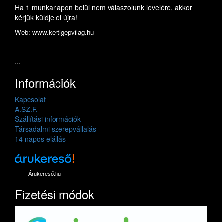
Ha 1 munkanapon belül nem válaszolunk levelére, akkor
kérjük küldje el újra!
Web: www.kertigepvilag.hu
...
Információk
Kapcsolat
A.SZ.F.
Szállítási információk
Társadalmi szerepvállalás
14 napos elállás
Árukereső.hu
Fizetési módok