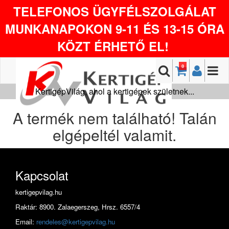
TELEFONOS ÜGYFÉLSZOLGÁLAT
MUNKANAPOKON 9-11 ÉS 13-15 ÓRA
KÖZT ÉRHETŐ EL!
0
KertigépVilág, ahol a kertigépek születnek...
A termék nem található! Talán
elgépeltél valamit.
Kapcsolat
kertigepvilag.hu
Raktár: 8900. Zalaegerszeg, Hrsz. 6557/4
Email:
rendeles@kertigepvilag.hu