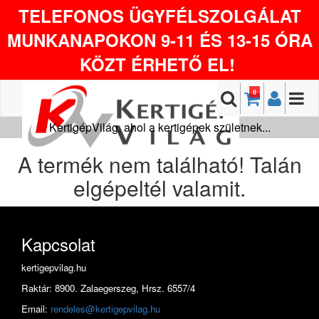
TELEFONOS ÜGYFÉLSZOLGÁLAT
MUNKANAPOKON 9-11 ÉS 13-15 ÓRA
KÖZT ÉRHETŐ EL!
0
KertigépVilág, ahol a kertigépek születnek...
A termék nem található! Talán
elgépeltél valamit.
Kapcsolat
kertigepvilag.hu
Raktár: 8900. Zalaegerszeg, Hrsz. 6557/4
Email:
rendeles@kertigepvilag.hu