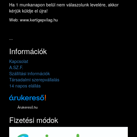
Ha 1 munkanapon belül nem válaszolunk levelére, akkor
kérjük küldje el újra!
Web: www.kertigepvilag.hu
...
Információk
Kapcsolat
A.SZ.F.
Szállítási információk
Társadalmi szerepvállalás
14 napos elállás
Árukereső.hu
Fizetési módok